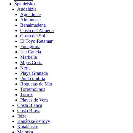
Španielsko
Andalúzia
Aguadulce
Almunecar
Benalmadena
Costa del Almeria
Costa del Sol
El Toyo-Retamar
Fuengirola
Isla Canela
Marbella
Mijas Costa
Nerja
Playa Granada
Punta umbria
Roquetas de Mar
Torremolinos
Torrox
Playas de Vera
Costa Blanca
Costa Brava
Ibiza
Kanárske ostrovy
Katalánsko
Malorka