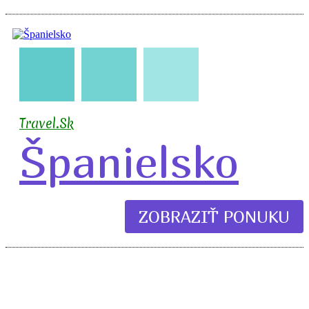
🇪🇸
🧳
✈️
🏖️
🍹
Travel.Sk
Španielsko
ZOBRAZIŤ PONUKU