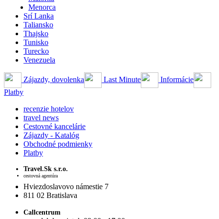
Menorca
Srí Lanka
Taliansko
Thajsko
Tunisko
Turecko
Venezuela
Zájazdy, dovolenka
Last Minute
Informácie
Platby
recenzie hotelov
travel news
Cestovné kancelárie
Zájazdy - Katalóg
Obchodné podmienky
Platby
Travel.Sk s.r.o.
cestovná agentúra
Hviezdoslavovo námestie 7
811 02 Bratislava
Callcentrum