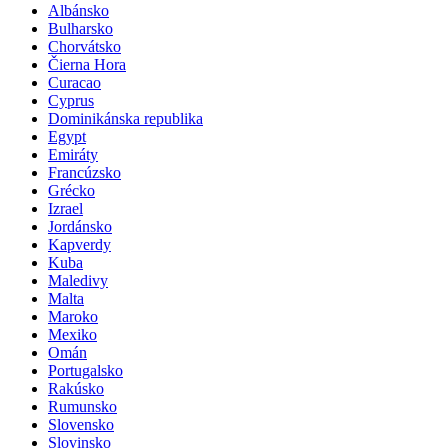
Albánsko
Bulharsko
Chorvátsko
Čierna Hora
Curacao
Cyprus
Dominikánska republika
Egypt
Emiráty
Francúzsko
Grécko
Izrael
Jordánsko
Kapverdy
Kuba
Maledivy
Malta
Maroko
Mexiko
Omán
Portugalsko
Rakúsko
Rumunsko
Slovensko
Slovinsko