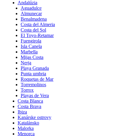
Andalúzia
Aguadulce
Almunecar
Benalmadena
Costa del Almeria
Costa del Sol
El Toyo-Retamar
Fuengirola
Isla Canela
Marbella
Mijas Costa
Nerja
Playa Granada
Punta umbria
Roquetas de Mar
Torremolinos
Torrox
Playas de Vera
Costa Blanca
Costa Brava
Ibiza
Kanárske ostrovy
Katalánsko
Malorka
Menorca