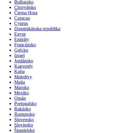
Bulharsko
Chorvátsko
Čierna Hora
Curacao
Cyprus
Dominikánska republika
Egypt
Emiráty
Francúzsko
Grécko
Izrael
Jordánsko
Kapverdy
Kuba
Maledivy
Malta
Maroko
Mexiko
Omán
Portugalsko
Rakúsko
Rumunsko
Slovensko
Slovinsko
Španielsko