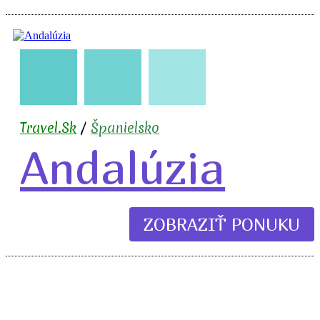
🇪🇸
🧳
✈️
🏖️
🍹
Travel.Sk
/
Španielsko
Andalúzia
ZOBRAZIŤ PONUKU