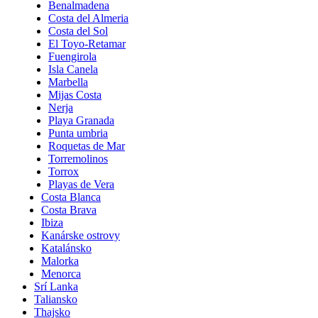
Benalmadena
Costa del Almeria
Costa del Sol
El Toyo-Retamar
Fuengirola
Isla Canela
Marbella
Mijas Costa
Nerja
Playa Granada
Punta umbria
Roquetas de Mar
Torremolinos
Torrox
Playas de Vera
Costa Blanca
Costa Brava
Ibiza
Kanárske ostrovy
Katalánsko
Malorka
Menorca
Srí Lanka
Taliansko
Thajsko