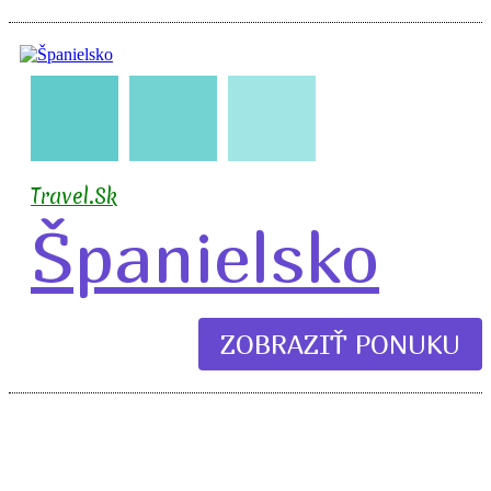
🇪🇸
🧳
✈️
🏖️
Travel.Sk
Španielsko
ZOBRAZIŤ PONUKU