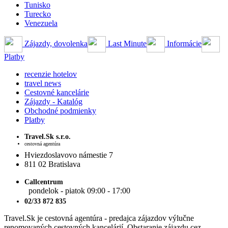
Tunisko
Turecko
Venezuela
Zájazdy, dovolenka
Last Minute
Informácie
Platby
recenzie hotelov
travel news
Cestovné kancelárie
Zájazdy - Katalóg
Obchodné podmienky
Platby
Travel.Sk s.r.o.
cestovná agentúra
Hviezdoslavovo námestie 7
811 02 Bratislava
Callcentrum
pondelok - piatok 09:00 - 17:00
02/33 872 835
Travel.Sk je cestovná agentúra - predajca zájazdov výlučne
renomovaných cestovných kancelárií. Obstaranie zájazdu cez