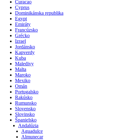
Curacao
Cyprus
Dominikánska republika
Egypt
Emiráty
Francúzsko
Grécko
Izrael
Jordánsko
Kapverdy
Kuba
Maledivy
Malta
Maroko
Mexiko
Omán
Portugalsko
Rakúsko
Rumunsko
Slovensko
Slovinsko
Španielsko
Andalúzia
Aguadulce
Almunecar