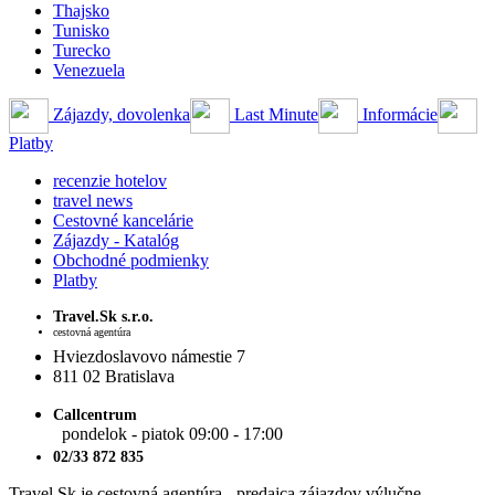
Thajsko
Tunisko
Turecko
Venezuela
Zájazdy, dovolenka
Last Minute
Informácie
Platby
recenzie hotelov
travel news
Cestovné kancelárie
Zájazdy - Katalóg
Obchodné podmienky
Platby
Travel.Sk s.r.o.
cestovná agentúra
Hviezdoslavovo námestie 7
811 02 Bratislava
Callcentrum
pondelok - piatok 09:00 - 17:00
02/33 872 835
Travel.Sk je cestovná agentúra - predajca zájazdov výlučne