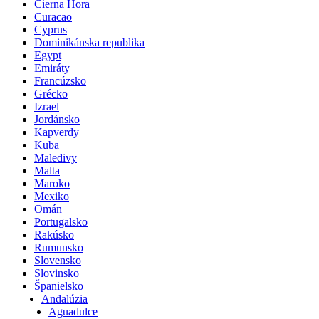
Čierna Hora
Curacao
Cyprus
Dominikánska republika
Egypt
Emiráty
Francúzsko
Grécko
Izrael
Jordánsko
Kapverdy
Kuba
Maledivy
Malta
Maroko
Mexiko
Omán
Portugalsko
Rakúsko
Rumunsko
Slovensko
Slovinsko
Španielsko
Andalúzia
Aguadulce