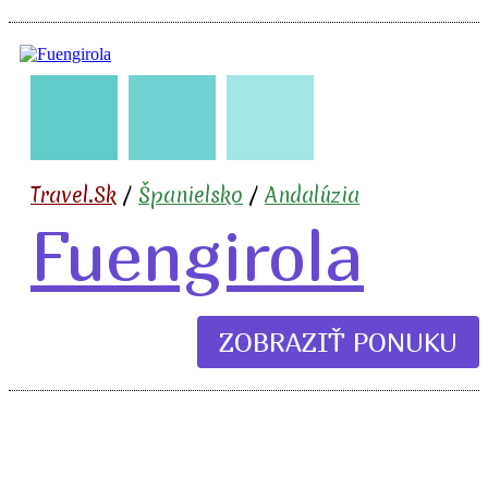
🇪🇸
🧳
✈️
🏖️
🍹
Travel.Sk
/
Španielsko
/
Andalúzia
Fuengirola
ZOBRAZIŤ PONUKU