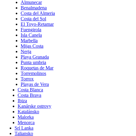
Almunecar
Benalmadena
Costa del Almeria
Costa del Sol
El Toyo-Retamar
Fuengirola
Isla Canela
Marbella
Mijas Costa
Nerja
Playa Granada
Punta umbria
Roquetas de Mar
Torremolinos
Torrox
Playas de Vera
Costa Blanca
Costa Brava
Ibiza
Kanárske ostrovy
Katalánsko
Malorka
Menorca
Srí Lanka
Taliansko