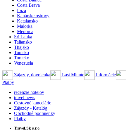
Costa Brava
Ibiza
Kanárske ostrovy
Katalánsko
Malorka
Menorca
Srí Lanka
Taliansko
Thajsko
Tunisko
Turecko
Venezuela
Zájazdy, dovolenka
Last Minute
Informácie
Platby
recenzie hotelov
travel news
Cestovné kancelárie
Zájazdy - Katalóg
Obchodné podmienky
Platby
Travel.Sk s.r.o.