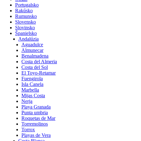
Portugalsko
Rakúsko
Rumunsko
Slovensko
Slovinsko
Španielsko
Andalúzia
Aguadulce
Almunecar
Benalmadena
Costa del Almeria
Costa del Sol
El Toyo-Retamar
Fuengirola
Isla Canela
Marbella
Mijas Costa
Nerja
Playa Granada
Punta umbria
Roquetas de Mar
Torremolinos
Torrox
Playas de Vera
Costa Blanca