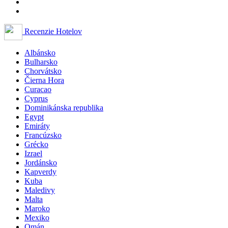
Recenzie Hotelov
Albánsko
Bulharsko
Chorvátsko
Čierna Hora
Curacao
Cyprus
Dominikánska republika
Egypt
Emiráty
Francúzsko
Grécko
Izrael
Jordánsko
Kapverdy
Kuba
Maledivy
Malta
Maroko
Mexiko
Omán