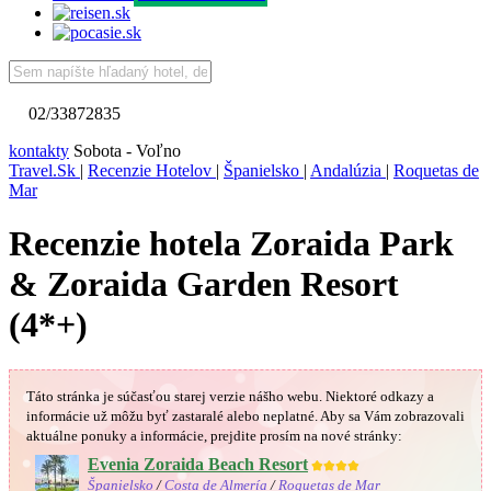
02/33872835
kontakty
Sobota - Voľno
Travel.Sk
|
Recenzie Hotelov
|
Španielsko
|
Andalúzia
|
Roquetas de
Mar
Recenzie hotela Zoraida Park
& Zoraida Garden Resort
(4*+)
Táto stránka je súčasťou starej verzie nášho webu. Niektoré odkazy a
informácie už môžu byť zastaralé alebo neplatné.
Aby sa Vám
zobrazovali
aktuálne ponuky a informácie, prejdite prosím na nové stránky:
Evenia Zoraida Beach Resort
★★★★
Španielsko
/
Costa de Almería
/
Roquetas de Mar