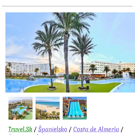
Travel.Sk
/
Španielsko
/
Costa de Almería
/