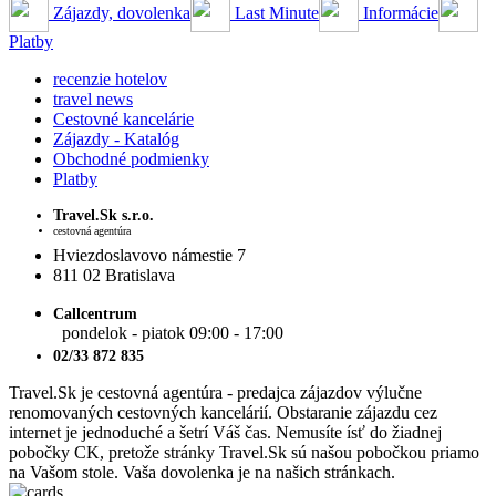
Zájazdy, dovolenka
Last Minute
Informácie
Platby
recenzie hotelov
travel news
Cestovné kancelárie
Zájazdy - Katalóg
Obchodné podmienky
Platby
Travel.Sk s.r.o.
cestovná agentúra
Hviezdoslavovo námestie 7
811 02 Bratislava
Callcentrum
pondelok - piatok 09:00 - 17:00
02/33 872 835
Travel.Sk je cestovná agentúra - predajca zájazdov výlučne
renomovaných cestovných kancelárií. Obstaranie zájazdu cez
internet je jednoduché a šetrí Váš čas. Nemusíte ísť do žiadnej
pobočky CK, pretože stránky Travel.Sk sú našou pobočkou priamo
na Vašom stole. Vaša dovolenka je na našich stránkach.