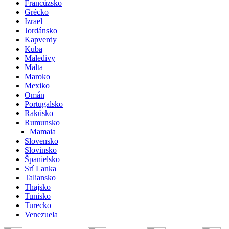
Francúzsko
Grécko
Izrael
Jordánsko
Kapverdy
Kuba
Maledivy
Malta
Maroko
Mexiko
Omán
Portugalsko
Rakúsko
Rumunsko
Mamaia
Slovensko
Slovinsko
Španielsko
Srí Lanka
Taliansko
Thajsko
Tunisko
Turecko
Venezuela