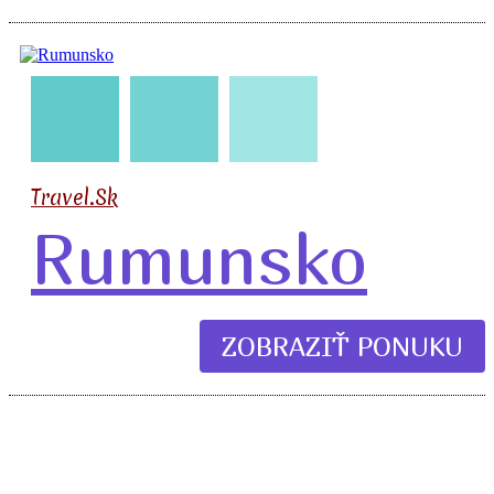
🧳
🛣️
🏖️
Travel.Sk
Rumunsko
ZOBRAZIŤ PONUKU