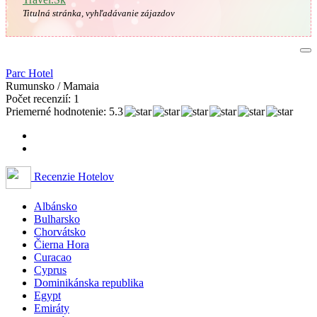
Titulná stránka, vyhľadávanie zájazdov
Parc Hotel
Rumunsko / Mamaia
Počet recenzií: 1
Priemerné hodnotenie: 5.3
Recenzie Hotelov
Albánsko
Bulharsko
Chorvátsko
Čierna Hora
Curacao
Cyprus
Dominikánska republika
Egypt
Emiráty