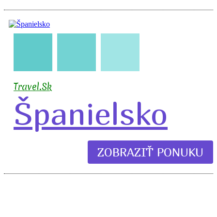
🇪🇸
🧳
✈️
🏖️
Travel.Sk
Španielsko
ZOBRAZIŤ PONUKU