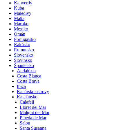
Kapverdy
Kuba
Maledivy
Malta
Maroko
Mexiko
Omán
Portugalsko
Rakúsko
Rumunsko
Slovensko
Slovinsko
Španielsko
Andalúzia
Costa Blanca
Costa Brava
Ibiza
Kanárske ostrovy
Katalánsko
Calafell
Lloret del Mar
Malgrat del Mar
Pineda de Mar
Salou
Santa Susanna