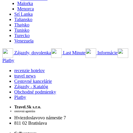
Malorka
Menorca
Srí Lanka
Taliansko
Thajsko
Tunisko
Turecko
Venezuela
Zájazdy, dovolenka
Last Minute
Informácie
Platby
recenzie hotelov
travel news
Cestovné kancelárie
Zájazdy - Katalóg
Obchodné podmienky
Platby
Travel.Sk s.r.o.
cestovná agentúra
Hviezdoslavovo námestie 7
811 02 Bratislava