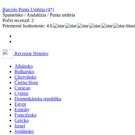
Barcelo Punta Umbria (4*)
Španielsko / Andalúzia / Punta umbria
Počet recenzií: 2
Priemerné hodnotenie: 4.6
Recenzie Hotelov
Albánsko
Bulharsko
Chorvátsko
Čierna Hora
Curacao
Cyprus
Dominikánska republika
Egypt
Emiráty
Francúzsko
Grécko
Izrael
Jordánsko