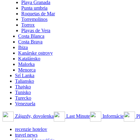
Playa Granada
Punta umbria
Roquetas de Mar
Torremolinos
Torrox
Playas de Vera
Costa Blanca
Costa Brava
Ibiza
Kanárske ostrovy
Katalánsko
Malorka
Menorca
Srí Lanka
Taliansko
Thajsko
Tunisko
Turecko
Venezuela
Zájazdy, dovolenka
Last Minute
Informácie
Pl
recenzie hotelov
travel news