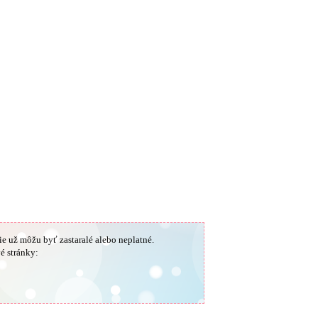
ie už môžu byť zastaralé alebo neplatné.
é stránky: