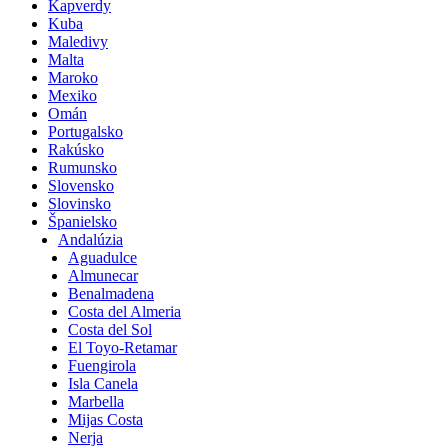
Kapverdy
Kuba
Maledivy
Malta
Maroko
Mexiko
Omán
Portugalsko
Rakúsko
Rumunsko
Slovensko
Slovinsko
Španielsko
Andalúzia
Aguadulce
Almunecar
Benalmadena
Costa del Almeria
Costa del Sol
El Toyo-Retamar
Fuengirola
Isla Canela
Marbella
Mijas Costa
Nerja