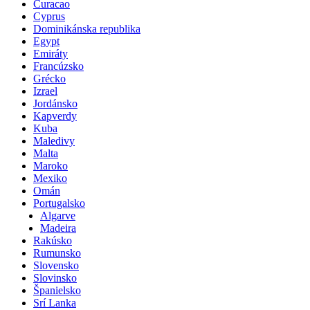
Curacao
Cyprus
Dominikánska republika
Egypt
Emiráty
Francúzsko
Grécko
Izrael
Jordánsko
Kapverdy
Kuba
Maledivy
Malta
Maroko
Mexiko
Omán
Portugalsko
Algarve
Madeira
Rakúsko
Rumunsko
Slovensko
Slovinsko
Španielsko
Srí Lanka