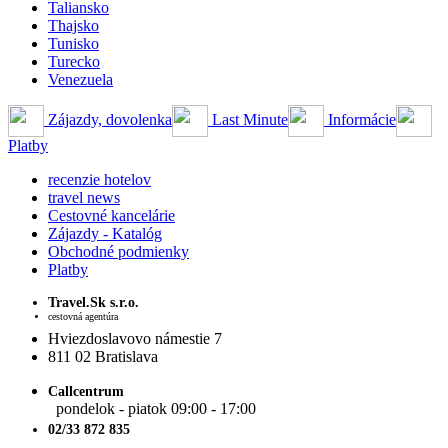
Taliansko
Thajsko
Tunisko
Turecko
Venezuela
Zájazdy, dovolenka
Last Minute
Informácie
Platby
recenzie hotelov
travel news
Cestovné kancelárie
Zájazdy - Katalóg
Obchodné podmienky
Platby
Travel.Sk s.r.o.
cestovná agentúra
Hviezdoslavovo námestie 7
811 02 Bratislava
Callcentrum
pondelok - piatok 09:00 - 17:00
02/33 872 835