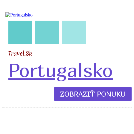
🧳
🛣️
🏖️
Travel.Sk
Portugalsko
ZOBRAZIŤ PONUKU