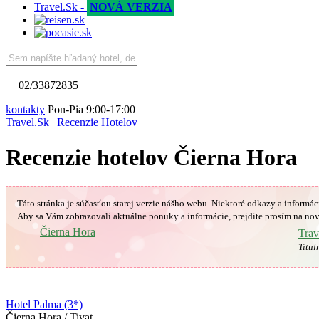
Travel.Sk -
NOVÁ VERZIA
02/33872835
kontakty
Pon-Pia 9:00-17:00
Travel.Sk
|
Recenzie Hotelov
Recenzie hotelov Čierna Hora
Táto stránka je súčasťou starej verzie nášho webu. Niektoré odkazy a informác
Aby sa Vám
zobrazovali aktuálne ponuky a informácie, prejdite prosím na nov
🇲🇪
Čierna Hora
Trav
Titul
Hotel Palma (3*)
Čierna Hora / Tivat