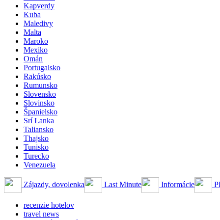
Kapverdy
Kuba
Maledivy
Malta
Maroko
Mexiko
Omán
Portugalsko
Rakúsko
Rumunsko
Slovensko
Slovinsko
Španielsko
Srí Lanka
Taliansko
Thajsko
Tunisko
Turecko
Venezuela
Zájazdy, dovolenka
Last Minute
Informácie
Pl
recenzie hotelov
travel news