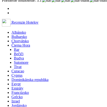
Priemerné hodnotenie: 3.1
Recenzie Hotelov
Albánsko
Bulharsko
Chorvátsko
Čierna Hora
Bar
Bečiči
Budva
Sutomore
Tivat
Curacao
Cyprus
Dominikánska republika
Egypt
Emiráty
Francúzsko
Grécko
Izrael
Jordánsko