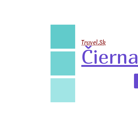
🧳
Travel.Sk
Čiern
✈️
🐬