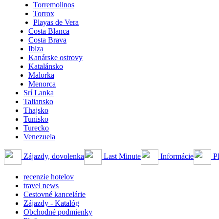
Torremolinos
Torrox
Playas de Vera
Costa Blanca
Costa Brava
Ibiza
Kanárske ostrovy
Katalánsko
Malorka
Menorca
Srí Lanka
Taliansko
Thajsko
Tunisko
Turecko
Venezuela
Zájazdy, dovolenka
Last Minute
Informácie
Pl
recenzie hotelov
travel news
Cestovné kancelárie
Zájazdy - Katalóg
Obchodné podmienky