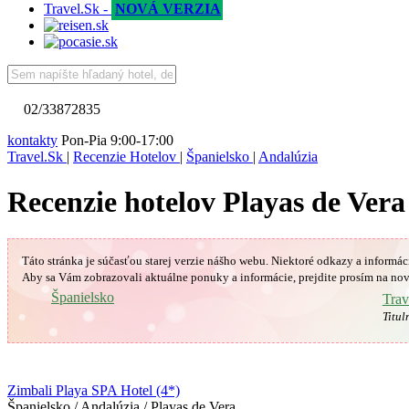
Travel.Sk -
NOVÁ VERZIA
02/33872835
kontakty
Pon-Pia 9:00-17:00
Travel.Sk
|
Recenzie Hotelov
|
Španielsko
|
Andalúzia
Recenzie hotelov Playas de Vera
Táto stránka je súčasťou starej verzie nášho webu. Niektoré odkazy a informác
Aby sa Vám
zobrazovali aktuálne ponuky a informácie, prejdite prosím na nov
🇪🇸
Španielsko
Trav
Titul
Zimbali Playa SPA Hotel (4*)
Španielsko / Andalúzia / Playas de Vera