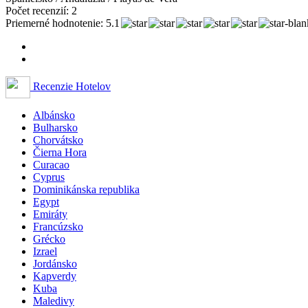
Počet recenzií: 2
Priemerné hodnotenie: 5.1
Recenzie Hotelov
Albánsko
Bulharsko
Chorvátsko
Čierna Hora
Curacao
Cyprus
Dominikánska republika
Egypt
Emiráty
Francúzsko
Grécko
Izrael
Jordánsko
Kapverdy
Kuba
Maledivy