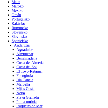
Malta
Maroko
Mexiko
Omán
Portugalsko
Rakúsko
Rumunsko
Slovensko
Slovinsko
Španielsko
Andalúzia
Aguadulce
Almunecar
Benalmadena
Costa del Almeria
Costa del Sol
El Toyo-Retamar
Fuengirola
Isla Canela
Marbella
Mijas Costa
Nerja
Playa Granada
Punta umbria
Roquetas de Mar