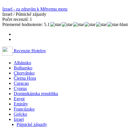
Izrael - za zdravím k Mŕtvemu moru
Izrael / Pútnické zájazdy
Počet recenzií: 1
Priemerné hodnotenie: 5.1
Recenzie Hotelov
Albánsko
Bulharsko
Chorvátsko
Čierna Hora
Curacao
Cyprus
Dominikánska republika
Egypt
Emiráty
Francúzsko
Grécko
Izrael
Pútnické zájazdy