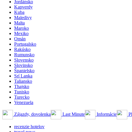
Jordánsko
Kapverdy
Kuba
Maledivy
Malta
Maroko
Mexiko
Omán
Portugalsko
Rakúsko
Rumunsko
Slovensko
Slovinsko
Španielsko
Srí Lanka
Taliansko
Thajsko
Tunisko
Turecko
Venezuela
Zájazdy, dovolenka
Last Minute
Informácie
Pl
recenzie hotelov
travel news