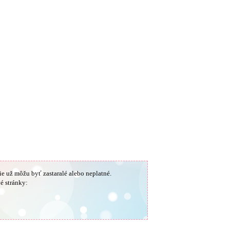
ie už môžu byť zastaralé alebo neplatné.
é stránky: