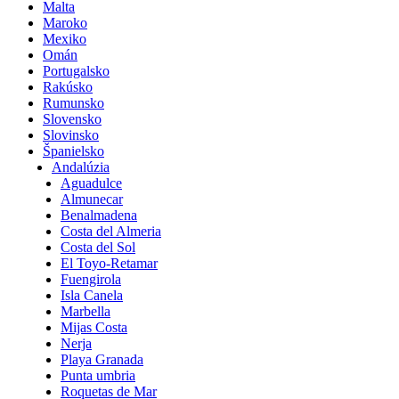
Malta
Maroko
Mexiko
Omán
Portugalsko
Rakúsko
Rumunsko
Slovensko
Slovinsko
Španielsko
Andalúzia
Aguadulce
Almunecar
Benalmadena
Costa del Almeria
Costa del Sol
El Toyo-Retamar
Fuengirola
Isla Canela
Marbella
Mijas Costa
Nerja
Playa Granada
Punta umbria
Roquetas de Mar