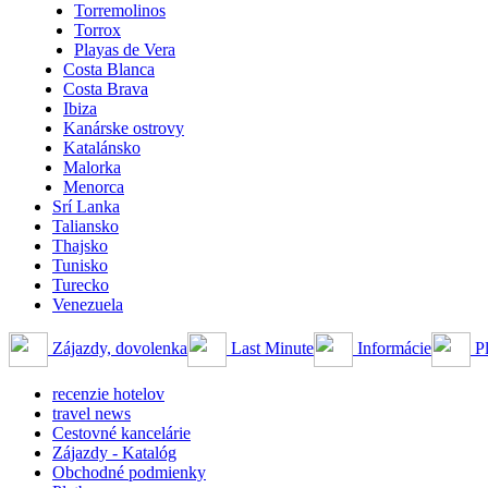
Torremolinos
Torrox
Playas de Vera
Costa Blanca
Costa Brava
Ibiza
Kanárske ostrovy
Katalánsko
Malorka
Menorca
Srí Lanka
Taliansko
Thajsko
Tunisko
Turecko
Venezuela
Zájazdy, dovolenka
Last Minute
Informácie
Pl
recenzie hotelov
travel news
Cestovné kancelárie
Zájazdy - Katalóg
Obchodné podmienky