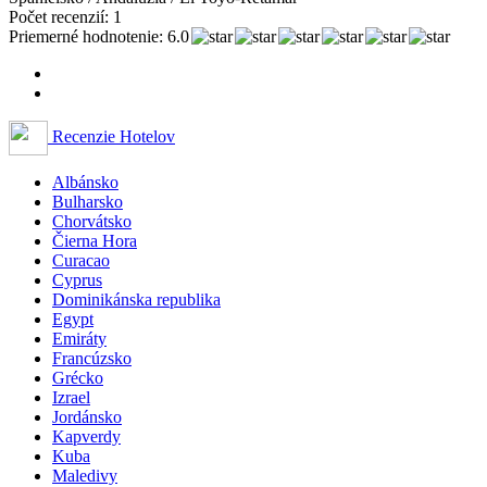
Počet recenzií: 1
Priemerné hodnotenie: 6.0
Recenzie Hotelov
Albánsko
Bulharsko
Chorvátsko
Čierna Hora
Curacao
Cyprus
Dominikánska republika
Egypt
Emiráty
Francúzsko
Grécko
Izrael
Jordánsko
Kapverdy
Kuba
Maledivy