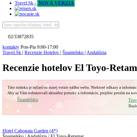
Travel.Sk -
NOVÁ VERZIA
02/33872835
kontakty
Pon-Pia 9:00-17:00
Travel.Sk
|
Recenzie Hotelov
|
Španielsko
|
Andalúzia
Recenzie hotelov El Toyo-Reta
Táto stránka je súčasťou starej verzie nášho webu. Niektoré odkazy a informác
Aby sa Vám
zobrazovali aktuálne ponuky a informácie, prejdite prosím na nov
🇪🇸
Španielsko
Trav
Titul
Hotel Cabogata Garden (4*)
Španielsko / Andalúzia / El Toyo-Retamar