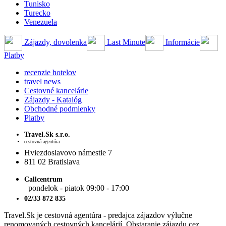
Tunisko
Turecko
Venezuela
Zájazdy, dovolenka
Last Minute
Informácie
Platby
recenzie hotelov
travel news
Cestovné kancelárie
Zájazdy - Katalóg
Obchodné podmienky
Platby
Travel.Sk s.r.o.
cestovná agentúra
Hviezdoslavovo námestie 7
811 02 Bratislava
Callcentrum
pondelok - piatok 09:00 - 17:00
02/33 872 835
Travel.Sk je cestovná agentúra - predajca zájazdov výlučne
renomovaných cestovných kancelárií. Obstaranie zájazdu cez