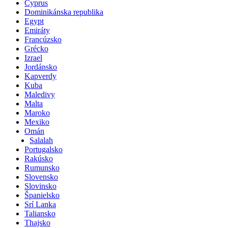
Cyprus
Dominikánska republika
Egypt
Emiráty
Francúzsko
Grécko
Izrael
Jordánsko
Kapverdy
Kuba
Maledivy
Malta
Maroko
Mexiko
Omán
Salalah
Portugalsko
Rakúsko
Rumunsko
Slovensko
Slovinsko
Španielsko
Srí Lanka
Taliansko
Thajsko