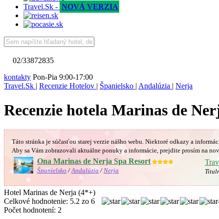
Travel.Sk -
NOVÁ VERZIA
02/33872835
kontakty
Pon-Pia 9:00-17:00
Travel.Sk
|
Recenzie Hotelov
|
Španielsko
|
Andalúzia
|
Nerja
Recenzie hotela Marinas de Ner
Táto stránka je súčasťou starej verzie nášho webu. Niektoré odkazy a informác
Aby sa Vám
zobrazovali aktuálne ponuky a informácie, prejdite prosím na nov
Ona Marinas de Nerja Spa Resort
★★★★
Trav
Španielsko
/
Andalúzia
/
Nerja
Titul
Hotel Marinas de Nerja (4*+)
Celkové hodnotenie:
5.2
zo
6
Počet hodnotení:
2