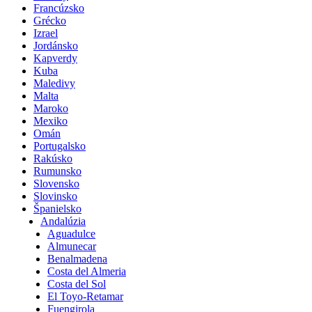
Francúzsko
Grécko
Izrael
Jordánsko
Kapverdy
Kuba
Maledivy
Malta
Maroko
Mexiko
Omán
Portugalsko
Rakúsko
Rumunsko
Slovensko
Slovinsko
Španielsko
Andalúzia
Aguadulce
Almunecar
Benalmadena
Costa del Almeria
Costa del Sol
El Toyo-Retamar
Fuengirola