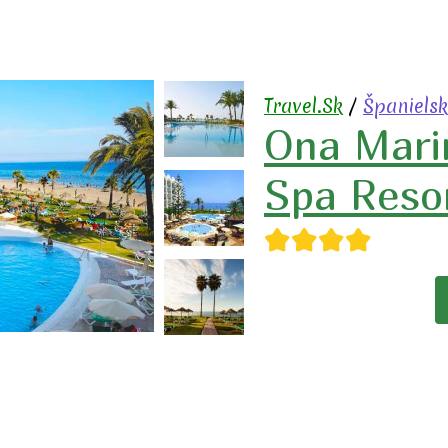
Travel.Sk
/
Španiels
Ona Mari
Spa Reso
★★★★