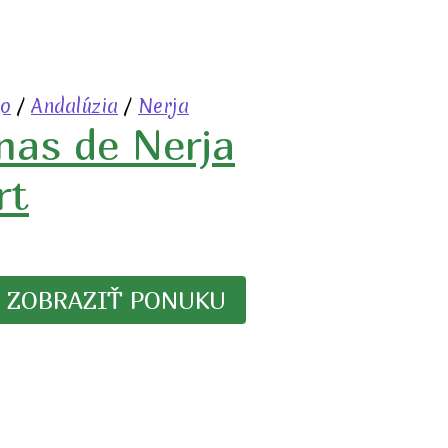
ko
/
Andalúzia
/
Nerja
nas de Nerja
rt
ZOBRAZIŤ PONUKU