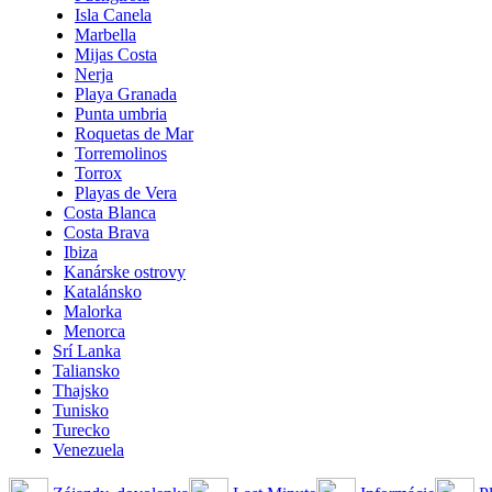
Isla Canela
Marbella
Mijas Costa
Nerja
Playa Granada
Punta umbria
Roquetas de Mar
Torremolinos
Torrox
Playas de Vera
Costa Blanca
Costa Brava
Ibiza
Kanárske ostrovy
Katalánsko
Malorka
Menorca
Srí Lanka
Taliansko
Thajsko
Tunisko
Turecko
Venezuela