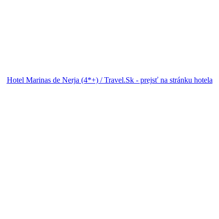
Hotel Marinas de Nerja (4*+) / Travel.Sk - prejsť na stránku hotela