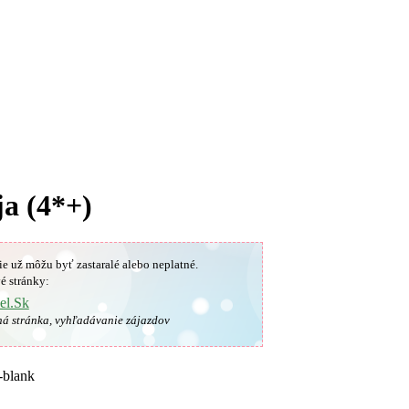
ja (4*+)
ie už môžu byť zastaralé alebo neplatné.
é stránky:
el.Sk
ná stránka, vyhľadávanie zájazdov