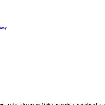
atby
ých cestovných kancelárií. Obstaranie zájazdu cez internet je jednodu