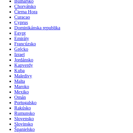
Bulharsko
Chorvátsko
Čierna Hora
Curacao
Cyprus
Dominikánska republika
Egypt
Emiráty
Francúzsko
Grécko
Izrael
Jordánsko
Kapverdy
Kuba
Maledivy
Malta
Maroko
Mexiko
Omán
Portugalsko
Rakúsko
Rumunsko
Slovensko
Slovinsko
Španielsko