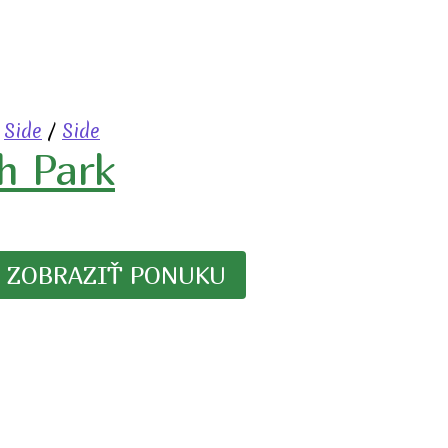
/
Side
/
Side
h Park
ZOBRAZIŤ PONUKU