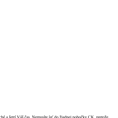
ché a šetrí Váš čas. Nemusíte ísť do žiadnej pobočky CK, pretože