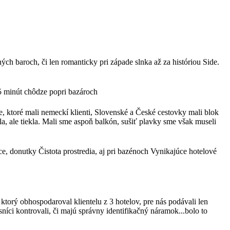
ch baroch, či len romanticky pri západe slnka až za históriou Side.
5 minút chôdze popri bazároch
ie, ktoré mali nemeckí klienti, Slovenské a České cestovky mali blok
la, ale tiekla. Mali sme aspoň balkón, sušiť plavky sme však museli
nce, donutky Čistota prostredia, aj pri bazénoch Vynikajúce hotelové
ktorý obhospodaroval klientelu z 3 hotelov, pre nás podávali len
níci kontrovali, či majú správny identifikačný náramok...bolo to