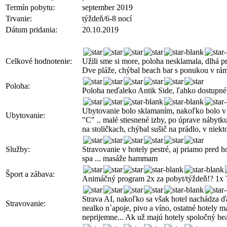
Termín pobytu:
september 2019
Trvanie:
týždeň/6-8 nocí
Dátum pridania:
20.10.2019
Celkové hodnotenie:
Užili sme si more, poloha nesklamala, dlhá p
Dve pláže, chýbal beach bar s ponukou v rám
Poloha:
Poloha neďaleko Antik Side, ľahko dostupné 
Ubytovanie bolo sklamaním, nakoľko bolo v inf
Ubytovanie:
"C" .. malé stiesnené izby, po úprave nábytku
na stoličkach, chýbal sušič na prádlo, v niek
Služby:
Stravovanie v hotely pestré, aj priamo pred h
spa ... masáže hammam
Šport a zábava:
Animáčný program 2x za pobyt/týždeň!? 1x 
Strava AI, nakoľko sa však hotel nachádza ďa
Stravovanie:
nealko n`apoje, pivo a víno, ostatné hotely m
neprijemne... Ak už majú hotely spoločný be