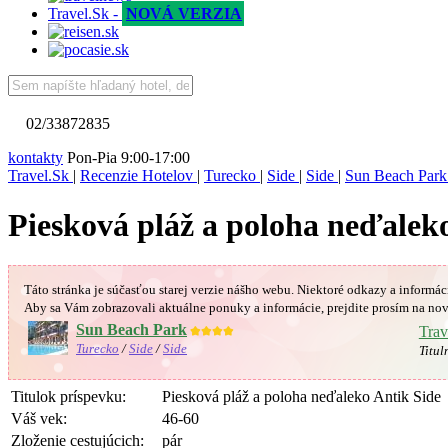
Travel.Sk -
NOVÁ VERZIA
02/33872835
kontakty
Pon-Pia 9:00-17:00
Travel.Sk
|
Recenzie Hotelov
|
Turecko
|
Side
|
Side
|
Sun Beach Park
Piesková pláž a poloha neďalek
Táto stránka je súčasťou starej verzie nášho webu. Niektoré odkazy a informác
Aby sa Vám
zobrazovali aktuálne ponuky a informácie, prejdite prosím na nov
Sun Beach Park
★★★★
Trav
Turecko
/
Side
/
Side
Titul
Titulok príspevku:
Piesková pláž a poloha neďaleko Antik Side
Váš vek:
46-60
Zloženie cestujúcich:
pár