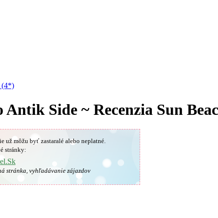
 (4*)
o Antik Side ~ Recenzia Sun Beac
ie už môžu byť zastaralé alebo neplatné.
é stránky:
el.Sk
ná stránka, vyhľadávanie zájazdov