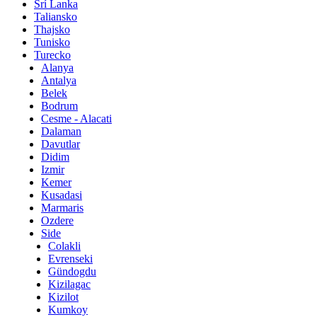
Srí Lanka
Taliansko
Thajsko
Tunisko
Turecko
Alanya
Antalya
Belek
Bodrum
Cesme - Alacati
Dalaman
Davutlar
Didim
Izmir
Kemer
Kusadasi
Marmaris
Ozdere
Side
Colakli
Evrenseki
Gündogdu
Kizilagac
Kizilot
Kumkoy