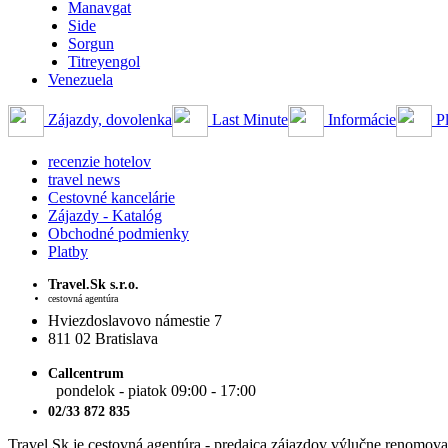
Manavgat
Side
Sorgun
Titreyengol
Venezuela
Zájazdy, dovolenka
Last Minute
Informácie
Pl
recenzie hotelov
travel news
Cestovné kancelárie
Zájazdy - Katalóg
Obchodné podmienky
Platby
Travel.Sk s.r.o.
cestovná agentúra
Hviezdoslavovo námestie 7
811 02 Bratislava
Callcentrum
pondelok - piatok 09:00 - 17:00
02/33 872 835
Travel.Sk je cestovná agentúra - predajca zájazdov výlučne renomovan