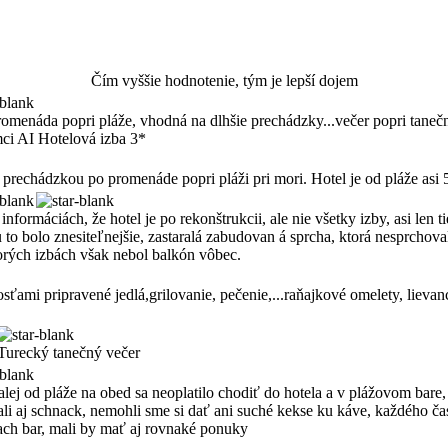
Čím vyššie hodnotenie, tým je lepší dojem
romenáda popri pláže, vhodná na dlhšie prechádzky...večer popri tanečný
ci AI Hotelová izba 3*
prechádzkou po promenáde popri pláži pri mori. Hotel je od pláže asi 
ormáciách, že hotel je po rekonštrukcii, ale nie všetky izby, asi len t
 to bolo znesiteľnejšie, zastaralá zabudovan á sprcha, ktorá nesprchova
torých izbách však nebol balkón vôbec.
osťami pripravené jedlá,grilovanie, pečenie,...raňajkové omelety, lieva
Turecký tanečný večer
lej od pláže na obed sa neoplatilo chodiť do hotela a v plážovom bare, 
ali aj schnack, nemohli sme si dať ani suché kekse ku káve, každého čas
ach bar, mali by mať aj rovnaké ponuky