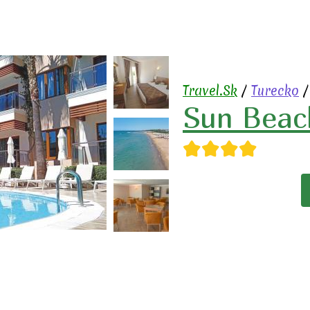
Travel.Sk
/
Turecko
Sun Beac
★★★★