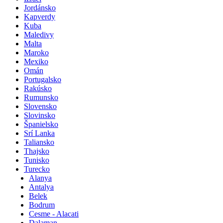
Jordánsko
Kapverdy
Kuba
Maledivy
Malta
Maroko
Mexiko
Omán
Portugalsko
Rakúsko
Rumunsko
Slovensko
Slovinsko
Španielsko
Srí Lanka
Taliansko
Thajsko
Tunisko
Turecko
Alanya
Antalya
Belek
Bodrum
Cesme - Alacati
Dalaman