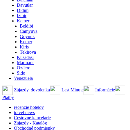
Davutlar
Didim
Izmir
Kemer
Beldibi
Camyuva
Goynuk
Kemer
Kiris
Tekirova
Kusadasi
Marmaris
Ozdere
Side
Venezuela
Zájazdy, dovolenka
Last Minute
Informácie
Platby
recenzie hotelov
travel news
Cestovné kancelárie
Zájazdy - Katalóg
Obchodné podmienky