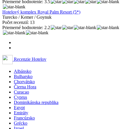
Priemerné hodnotenie: 3.5
Hotelový komplex Royal Palm Resort (5*)
Turecko / Kemer / Goynuk
Počet recenzií: 13
Priemerné hodnotenie: 2.2
Recenzie Hotelov
Albánsko
Bulharsko
Chorvátsko
Čierna Hora
Curacao
Cyprus
Dominikánska republika
Egypt
Emiráty
Francúzsko
Grécko
Izrael