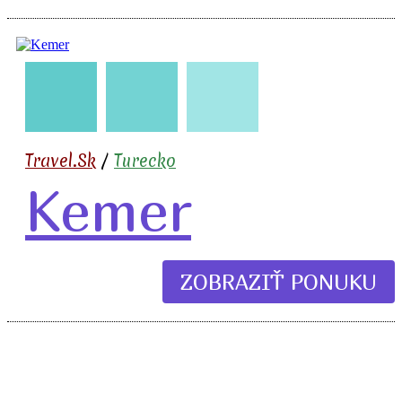
🇹🇷
🧳
✈️
🏖️
🍹
Travel.Sk
/
Turecko
Kemer
ZOBRAZIŤ PONUKU