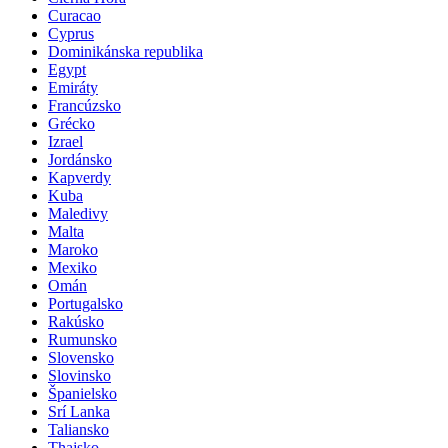
Curacao
Cyprus
Dominikánska republika
Egypt
Emiráty
Francúzsko
Grécko
Izrael
Jordánsko
Kapverdy
Kuba
Maledivy
Malta
Maroko
Mexiko
Omán
Portugalsko
Rakúsko
Rumunsko
Slovensko
Slovinsko
Španielsko
Srí Lanka
Taliansko
Thajsko