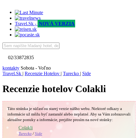
Travel.Sk -
NOVÁ VERZIA
02/33872835
kontakty
Sobota - Voľno
Travel.Sk
|
Recenzie Hotelov
|
Turecko
|
Side
Recenzie hotelov Colakli
Táto stránka je súčasťou starej verzie nášho webu. Niektoré odkazy a
informácie už môžu byť zastaralé alebo neplatné.
Aby sa Vám
zobrazovali
aktuálne ponuky a informácie, prejdite prosím na nové stránky:
🇹🇷
Colakli
Turecko
/
Side