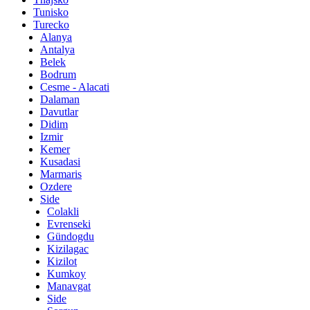
Tunisko
Turecko
Alanya
Antalya
Belek
Bodrum
Cesme - Alacati
Dalaman
Davutlar
Didim
Izmir
Kemer
Kusadasi
Marmaris
Ozdere
Side
Colakli
Evrenseki
Gündogdu
Kizilagac
Kizilot
Kumkoy
Manavgat
Side