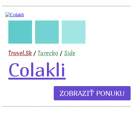
🇹🇷
🧳
✈️
🍹
Travel.Sk
/
Turecko
/
Side
Colakli
ZOBRAZIŤ PONUKU