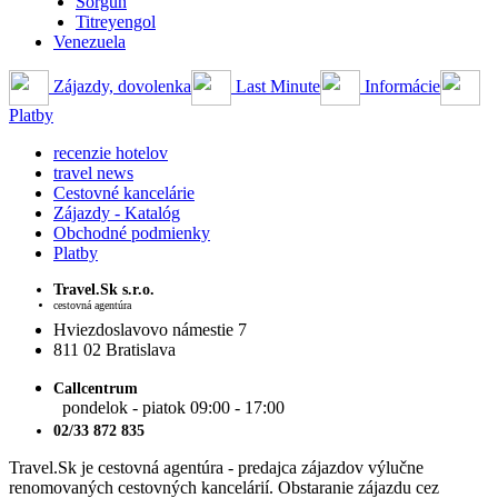
Sorgun
Titreyengol
Venezuela
Zájazdy, dovolenka
Last Minute
Informácie
Platby
recenzie hotelov
travel news
Cestovné kancelárie
Zájazdy - Katalóg
Obchodné podmienky
Platby
Travel.Sk s.r.o.
cestovná agentúra
Hviezdoslavovo námestie 7
811 02 Bratislava
Callcentrum
pondelok - piatok 09:00 - 17:00
02/33 872 835
Travel.Sk je cestovná agentúra - predajca zájazdov výlučne
renomovaných cestovných kancelárií. Obstaranie zájazdu cez