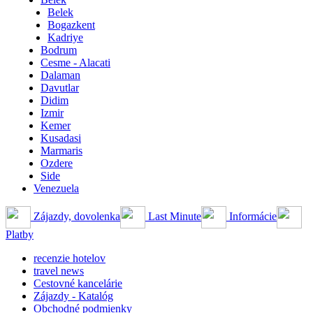
Belek
Bogazkent
Kadriye
Bodrum
Cesme - Alacati
Dalaman
Davutlar
Didim
Izmir
Kemer
Kusadasi
Marmaris
Ozdere
Side
Venezuela
Zájazdy, dovolenka
Last Minute
Informácie
Platby
recenzie hotelov
travel news
Cestovné kancelárie
Zájazdy - Katalóg
Obchodné podmienky