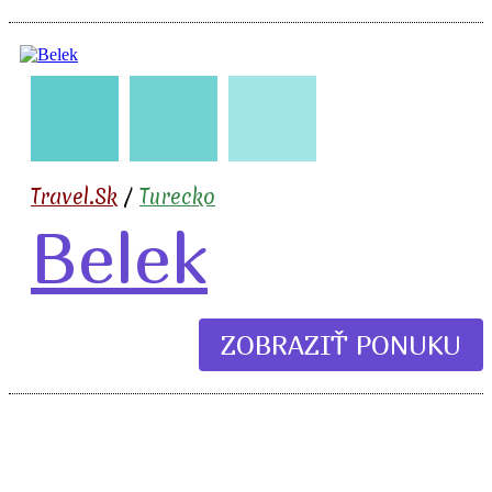
🇹🇷
🧳
✈️
🏖️
🍹
Travel.Sk
/
Turecko
Belek
ZOBRAZIŤ PONUKU