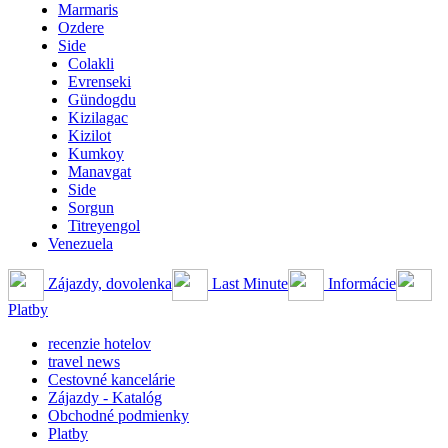
Marmaris
Ozdere
Side
Colakli
Evrenseki
Gündogdu
Kizilagac
Kizilot
Kumkoy
Manavgat
Side
Sorgun
Titreyengol
Venezuela
Zájazdy, dovolenka
Last Minute
Informácie
Platby
recenzie hotelov
travel news
Cestovné kancelárie
Zájazdy - Katalóg
Obchodné podmienky
Platby