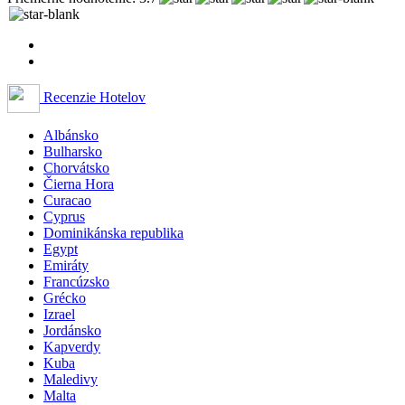
Recenzie Hotelov
Albánsko
Bulharsko
Chorvátsko
Čierna Hora
Curacao
Cyprus
Dominikánska republika
Egypt
Emiráty
Francúzsko
Grécko
Izrael
Jordánsko
Kapverdy
Kuba
Maledivy
Malta