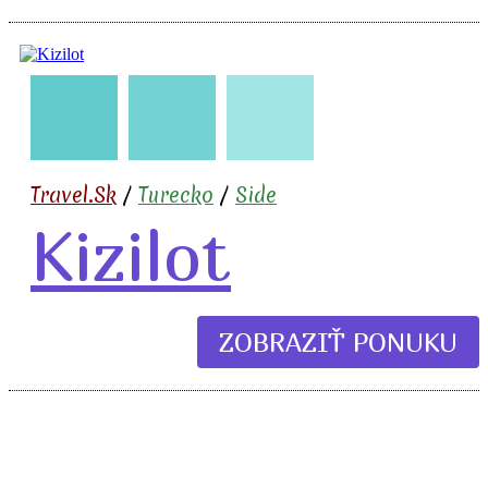
🇹🇷
🧳
✈️
🏖️
Travel.Sk
/
Turecko
/
Side
Kizilot
ZOBRAZIŤ PONUKU