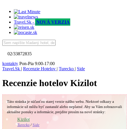
Travel.Sk -
NOVÁ VERZIA
02/33872835
kontakty
Pon-Pia 9:00-17:00
Travel.Sk
|
Recenzie Hotelov
|
Turecko
|
Side
Recenzie hotelov Kizilot
Táto stránka je súčasťou starej verzie nášho webu. Niektoré odkazy a
informácie už môžu byť zastaralé alebo neplatné.
Aby sa Vám
zobrazovali
aktuálne ponuky a informácie, prejdite prosím na nové stránky:
🇹🇷
Kizilot
Turecko
/
Side