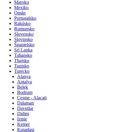
Maroko
Mexiko
Omán
Portugalsko
Rakúsko
Rumunsko
Slovensko
Slovinsko
Španielsko
Srí Lanka
Taliansko
Thajsko
Tunisko
Turecko
Alanya
Antalya
Belek
Bodrum
Cesme - Alacati
Dalaman
Davutlar
Didim
Izmir
Kemer
Kusadasi