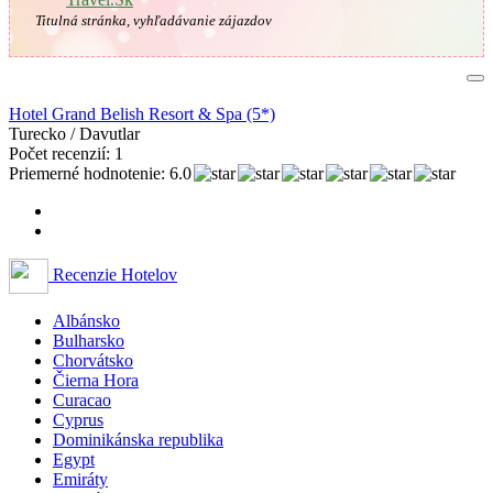
Titulná stránka, vyhľadávanie zájazdov
Hotel Grand Belish Resort & Spa (5*)
Turecko / Davutlar
Počet recenzií: 1
Priemerné hodnotenie: 6.0
Recenzie Hotelov
Albánsko
Bulharsko
Chorvátsko
Čierna Hora
Curacao
Cyprus
Dominikánska republika
Egypt
Emiráty