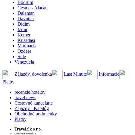
Bodrum
Cesme - Alacati
Dalaman
Davutlar
Didim
Izmir
Kemer
Kusadasi
Marmaris
Ozdere
Side
Venezuela
Zájazdy, dovolenka
Last Minute
Informácie
Platby
recenzie hotelov
travel news
Cestovné kancelárie
Zájazdy - Katalóg
Obchodné podmienky
Platby
Travel.Sk s.r.o.
cestovná agentúra