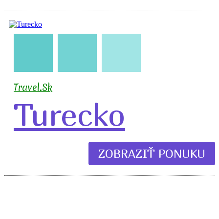
🇹🇷
🧳
✈️
🏖️
Travel.Sk
Turecko
ZOBRAZIŤ PONUKU