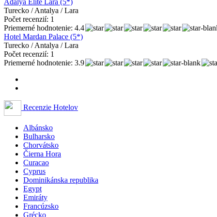
Adalya Elite Lara (5*)
Turecko / Antalya / Lara
Počet recenzií: 1
Priemerné hodnotenie: 4.4
Hotel Mardan Palace (5*)
Turecko / Antalya / Lara
Počet recenzií: 1
Priemerné hodnotenie: 3.9
Recenzie Hotelov
Albánsko
Bulharsko
Chorvátsko
Čierna Hora
Curacao
Cyprus
Dominikánska republika
Egypt
Emiráty
Francúzsko
Grécko