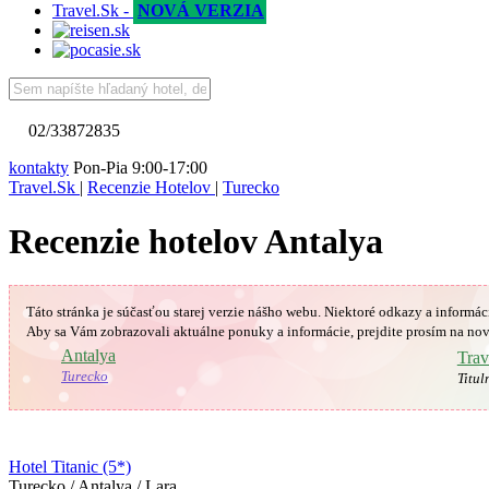
Travel.Sk -
NOVÁ VERZIA
02/33872835
kontakty
Pon-Pia 9:00-17:00
Travel.Sk
|
Recenzie Hotelov
|
Turecko
Recenzie hotelov Antalya
Táto stránka je súčasťou starej verzie nášho webu. Niektoré odkazy a informác
Aby sa Vám
zobrazovali aktuálne ponuky a informácie, prejdite prosím na nov
🇹🇷
Antalya
Trav
Turecko
Titul
Hotel Titanic (5*)
Turecko / Antalya / Lara