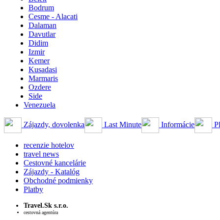
Bodrum
Cesme - Alacati
Dalaman
Davutlar
Didim
Izmir
Kemer
Kusadasi
Marmaris
Ozdere
Side
Venezuela
Zájazdy, dovolenka
Last Minute
Informácie
Pl
recenzie hotelov
travel news
Cestovné kancelárie
Zájazdy - Katalóg
Obchodné podmienky
Platby
Travel.Sk s.r.o.
cestovná agentúra