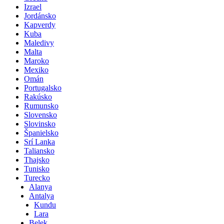
Izrael
Jordánsko
Kapverdy
Kuba
Maledivy
Malta
Maroko
Mexiko
Omán
Portugalsko
Rakúsko
Rumunsko
Slovensko
Slovinsko
Španielsko
Srí Lanka
Taliansko
Thajsko
Tunisko
Turecko
Alanya
Antalya
Kundu
Lara
Belek