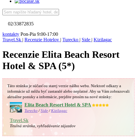
02/33872835
kontakty
Pon-Pia 9:00-17:00
Travel.Sk
|
Recenzie Hotelov
|
Turecko
|
Side
|
Kizilagac
Recenzie Elita Beach Resort
Hotel & SPA (5*)
Táto stránka je súčasťou starej verzie nášho webu. Niektoré odkazy a
informácie už môžu byť zastaralé alebo neplatné.
Aby sa Vám
zobrazovali
aktuálne ponuky a informácie, prejdite prosím na nové stránky:
Elita Beach Resort Hotel & SPA
★★★★★
Turecko
/
Side
/
Kizilagac
Travel.Sk
Titulná stránka, vyhľadávanie zájazdov