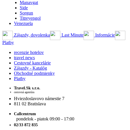
Manavgat
Side
Sorgun
Titreyengol
Venezuela
Zájazdy, dovolenka
Last Minute
Informácie
Platby
recenzie hotelov
travel news
Cestovné kancelárie
Zájazdy - Katalóg
Obchodné podmienky
Platby
Travel.Sk s.r.o.
cestovná agentúra
Hviezdoslavovo námestie 7
811 02 Bratislava
Callcentrum
pondelok - piatok 09:00 - 17:00
02/33 872 835