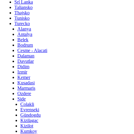
Srí Lanka
Taliansko
Thajsko
Tunisko
Turecko
Alanya
Antalya
Belek
Bodrum
Cesme - Alacati
Dalaman
Davutlar
Didim
Izmir
Kemer
Kusadasi
Marmaris
Ozdere
Side
Colakli
Evrenseki
Gündogdu
Kizilagac
Kizilot
Kumkoy