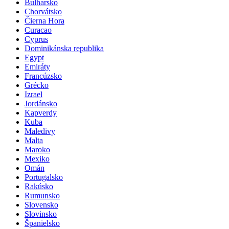
Bulharsko
Chorvátsko
Čierna Hora
Curacao
Cyprus
Dominikánska republika
Egypt
Emiráty
Francúzsko
Grécko
Izrael
Jordánsko
Kapverdy
Kuba
Maledivy
Malta
Maroko
Mexiko
Omán
Portugalsko
Rakúsko
Rumunsko
Slovensko
Slovinsko
Španielsko