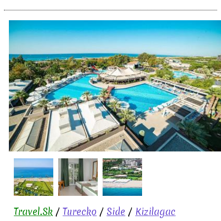
Travel.Sk
/
Turecko
/
Side
/
Kizilagac