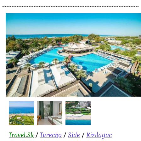
Travel.Sk
/
Turecko
/
Side
/
Kizilagac