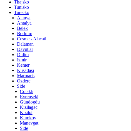
Thajsko
Tunisko
Turecko
Alanya
Antalya
Belek
Bodrum
Cesme - Alacati
Dalaman
Davutlar
Didim
Izmir
Kemer
Kusadasi
Marmaris
Ozdere
Side
Colakli
Evrenseki
Gündogdu
Kizilagac
Kizilot
Kumkoy
Manavgat
Side