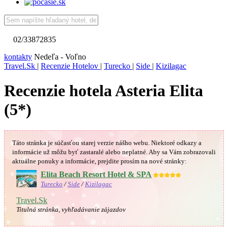
02/33872835
kontakty
Nedeľa - Voľno
Travel.Sk
|
Recenzie Hotelov
|
Turecko
|
Side
|
Kizilagac
Recenzie hotela Asteria Elita
(5*)
Táto stránka je súčasťou starej verzie nášho webu. Niektoré odkazy a
informácie už môžu byť zastaralé alebo neplatné.
Aby sa Vám
zobrazovali
aktuálne ponuky a informácie, prejdite prosím na nové stránky:
Elita Beach Resort Hotel & SPA
★★★★★
Turecko
/
Side
/
Kizilagac
Travel.Sk
Titulná stránka, vyhľadávanie zájazdov