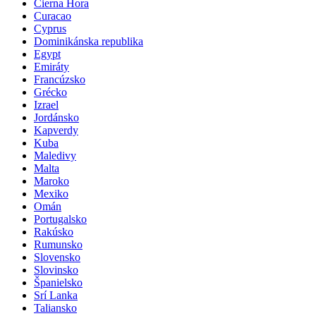
Čierna Hora
Curacao
Cyprus
Dominikánska republika
Egypt
Emiráty
Francúzsko
Grécko
Izrael
Jordánsko
Kapverdy
Kuba
Maledivy
Malta
Maroko
Mexiko
Omán
Portugalsko
Rakúsko
Rumunsko
Slovensko
Slovinsko
Španielsko
Srí Lanka
Taliansko