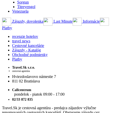
Sorgun
Titreyengol
Venezuela
Zájazdy, dovolenka
Last Minute
Informácie
Platby
recenzie hotelov
travel news
Cestovné kancelárie
Zájazdy - Katalóg
Obchodné podmienky
Platby
Travel.Sk s.r.o.
cestovná agentúra
Hviezdoslavovo námestie 7
811 02 Bratislava
Callcentrum
pondelok - piatok 09:00 - 17:00
02/33 872 835
Travel.Sk je cestovná agentúra - predajca zájazdov výlučne
renomovaných cestovných kancelárií. Obstaranie zájazdu cez