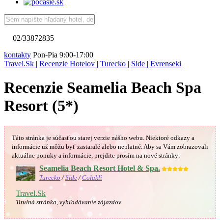
02/33872835
kontakty
Pon-Pia 9:00-17:00
Travel.Sk
|
Recenzie Hotelov
|
Turecko
|
Side
|
Evrenseki
Recenzie Seamelia Beach Spa
Resort (5*)
Táto stránka je súčasťou starej verzie nášho webu. Niektoré odkazy a
informácie už môžu byť zastaralé alebo neplatné.
Aby sa Vám
zobrazovali
aktuálne ponuky a informácie, prejdite prosím na nové stránky:
Seamelia Beach Resort Hotel & Spa.
★★★★★
Turecko
/
Side
/
Colakli
Travel.Sk
Titulná stránka, vyhľadávanie zájazdov