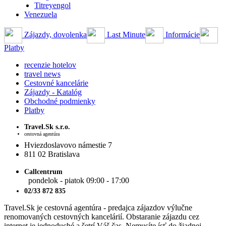
Titreyengol
Venezuela
Zájazdy, dovolenka
Last Minute
Informácie
Platby
recenzie hotelov
travel news
Cestovné kancelárie
Zájazdy - Katalóg
Obchodné podmienky
Platby
Travel.Sk s.r.o.
cestovná agentúra
Hviezdoslavovo námestie 7
811 02 Bratislava
Callcentrum
pondelok - piatok 09:00 - 17:00
02/33 872 835
Travel.Sk je cestovná agentúra - predajca zájazdov výlučne
renomovaných cestovných kancelárií. Obstaranie zájazdu cez
internet je jednoduché a šetrí Váš čas. Nemusíte ísť do žiadnej