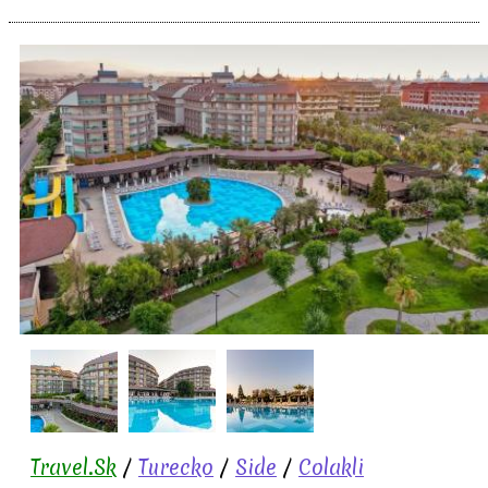
Travel.Sk
/
Turecko
/
Side
/
Colakli