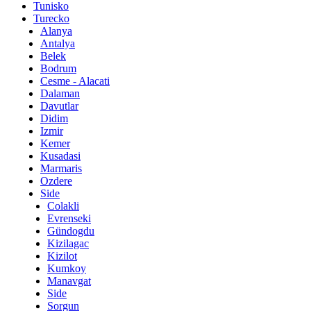
Tunisko
Turecko
Alanya
Antalya
Belek
Bodrum
Cesme - Alacati
Dalaman
Davutlar
Didim
Izmir
Kemer
Kusadasi
Marmaris
Ozdere
Side
Colakli
Evrenseki
Gündogdu
Kizilagac
Kizilot
Kumkoy
Manavgat
Side
Sorgun