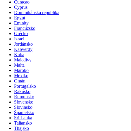
Curacao
Cyprus
Dominikánska republika
Egypt
Emiráty
Francúzsko
Grécko
Izrael
Jordánsko
Kapverdy
Kuba
Maledivy
Malta
Maroko
Mexiko
Omán
Portugalsko
Rakúsko
Rumunsko
Slovensko
Slovinsko
Španielsko
Srí Lanka
Taliansko
Thajsko