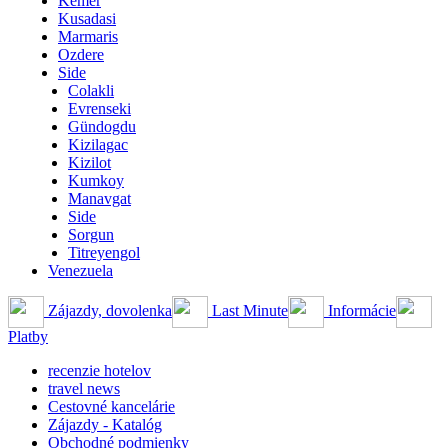
Kemer
Kusadasi
Marmaris
Ozdere
Side
Colakli
Evrenseki
Gündogdu
Kizilagac
Kizilot
Kumkoy
Manavgat
Side
Sorgun
Titreyengol
Venezuela
Zájazdy, dovolenka
Last Minute
Informácie
Platby
recenzie hotelov
travel news
Cestovné kancelárie
Zájazdy - Katalóg
Obchodné podmienky