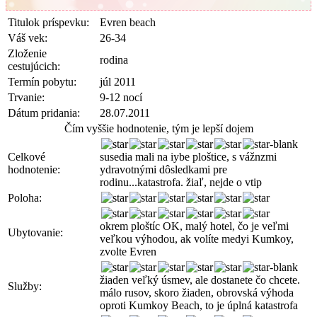
Titulok príspevku:
Evren beach
Váš vek:
26-34
Zloženie
rodina
cestujúcich:
Termín pobytu:
júl 2011
Trvanie:
9-12 nocí
Dátum pridania:
28.07.2011
Čím vyššie hodnotenie, tým je lepší dojem
Celkové
susedia mali na iybe ploštice, s vážnzmi
hodnotenie:
ydravotnými dôsledkami pre
rodinu...katastrofa. žiaľ, nejde o vtip
Poloha:
okrem ploštíc OK, malý hotel, čo je veľmi
Ubytovanie:
veľkou výhodou, ak volíte medyi Kumkoy,
zvolte Evren
žiaden veľký úsmev, ale dostanete čo chcete.
Služby:
málo rusov, skoro žiaden, obrovská výhoda
oproti Kumkoy Beach, to je úplná katastrofa