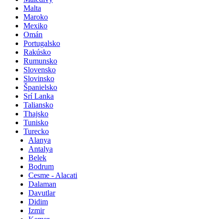
Malta
Maroko
Mexiko
Omán
Portugalsko
Rakúsko
Rumunsko
Slovensko
Slovinsko
Španielsko
Srí Lanka
Taliansko
Thajsko
Tunisko
Turecko
Alanya
Antalya
Belek
Bodrum
Cesme - Alacati
Dalaman
Davutlar
Didim
Izmir