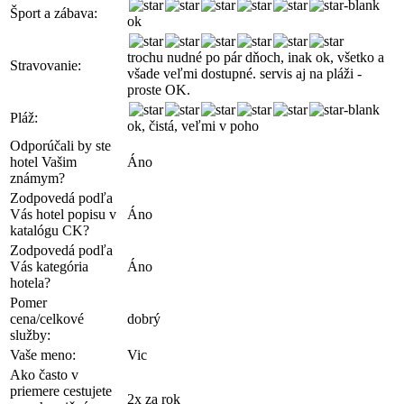
Šport a zábava:
ok
trochu nudné po pár dňoch, inak ok, všetko a
Stravovanie:
všade veľmi dostupné. servis aj na pláži -
proste OK.
Pláž:
ok, čistá, veľmi v poho
Odporúčali by ste
hotel Vašim
Áno
známym?
Zodpovedá podľa
Vás hotel popisu v
Áno
katalógu CK?
Zodpovedá podľa
Vás kategória
Áno
hotela?
Pomer
cena/celkové
dobrý
služby:
Vaše meno:
Vic
Ako často v
priemere cestujete
2x za rok