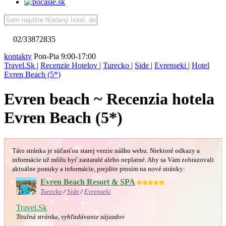
02/33872835
kontakty
Pon-Pia 9:00-17:00
Travel.Sk
|
Recenzie Hotelov
|
Turecko
|
Side
|
Evrenseki
|
Hotel
Evren Beach (5*)
Evren beach ~ Recenzia hotela
Evren Beach (5*)
Táto stránka je súčasťou starej verzie nášho webu. Niektoré odkazy a
informácie už môžu byť zastaralé alebo neplatné.
Aby sa Vám
zobrazovali
aktuálne ponuky a informácie, prejdite prosím na nové stránky:
Evren Beach Resort & SPA
★★★★★
Turecko
/
Side
/
Evrenseki
Travel.Sk
Titulná stránka, vyhľadávanie zájazdov