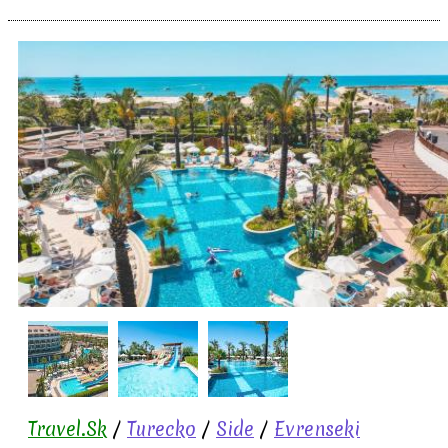
Travel.Sk
/
Turecko
/
Side
/
Evrenseki