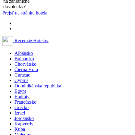
na zahraničné
dovolenky?
Prejsť na stránku hotela
Recenzie Hotelov
Albánsko
Bulharsko
Chorvátsko
Čierna Hora
Curacao
Cyprus
Dominikánska republika
Egypt
Emiráty
Francúzsko
Grécko
Izrael
Jordánsko
Kapverdy
Kuba
Maledivy