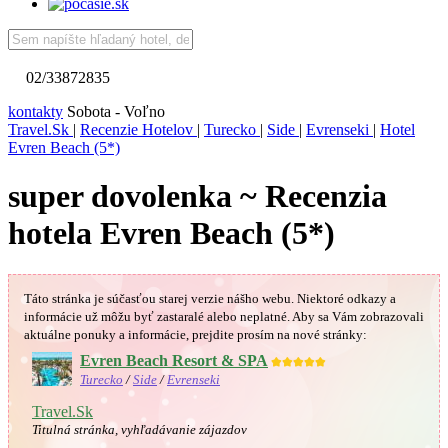
02/33872835
kontakty
Sobota - Voľno
Travel.Sk
|
Recenzie Hotelov
|
Turecko
|
Side
|
Evrenseki
|
Hotel
Evren Beach (5*)
super dovolenka ~ Recenzia
hotela Evren Beach (5*)
Táto stránka je súčasťou starej verzie nášho webu. Niektoré odkazy a
informácie už môžu byť zastaralé alebo neplatné.
Aby sa Vám
zobrazovali
aktuálne ponuky a informácie, prejdite prosím na nové stránky:
Evren Beach Resort & SPA
★★★★★
Turecko
/
Side
/
Evrenseki
Travel.Sk
Titulná stránka, vyhľadávanie zájazdov