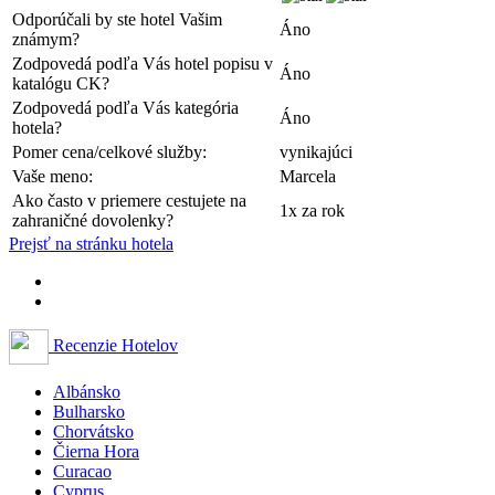
Odporúčali by ste hotel Vašim
Áno
známym?
Zodpovedá podľa Vás hotel popisu v
Áno
katalógu CK?
Zodpovedá podľa Vás kategória
Áno
hotela?
Pomer cena/celkové služby:
vynikajúci
Vaše meno:
Marcela
Ako často v priemere cestujete na
1x za rok
zahraničné dovolenky?
Prejsť na stránku hotela
Recenzie Hotelov
Albánsko
Bulharsko
Chorvátsko
Čierna Hora
Curacao
Cyprus