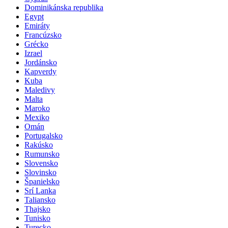
Dominikánska republika
Egypt
Emiráty
Francúzsko
Grécko
Izrael
Jordánsko
Kapverdy
Kuba
Maledivy
Malta
Maroko
Mexiko
Omán
Portugalsko
Rakúsko
Rumunsko
Slovensko
Slovinsko
Španielsko
Srí Lanka
Taliansko
Thajsko
Tunisko
Turecko