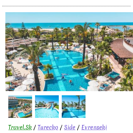
Travel.Sk
/
Turecko
/
Side
/
Evrenseki