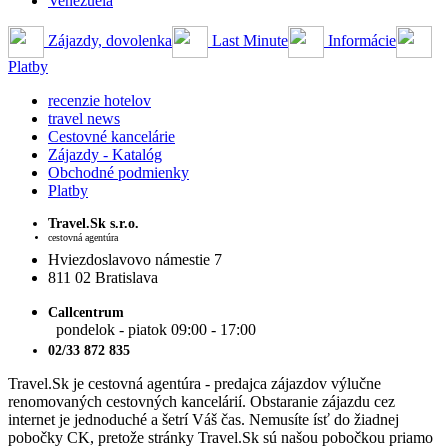
Venezuela
Zájazdy, dovolenka
Last Minute
Informácie
Platby
recenzie hotelov
travel news
Cestovné kancelárie
Zájazdy - Katalóg
Obchodné podmienky
Platby
Travel.Sk s.r.o.
cestovná agentúra
Hviezdoslavovo námestie 7
811 02 Bratislava
Callcentrum
pondelok - piatok 09:00 - 17:00
02/33 872 835
Travel.Sk je cestovná agentúra - predajca zájazdov výlučne
renomovaných cestovných kancelárií. Obstaranie zájazdu cez
internet je jednoduché a šetrí Váš čas. Nemusíte ísť do žiadnej
pobočky CK, pretože stránky Travel.Sk sú našou pobočkou priamo