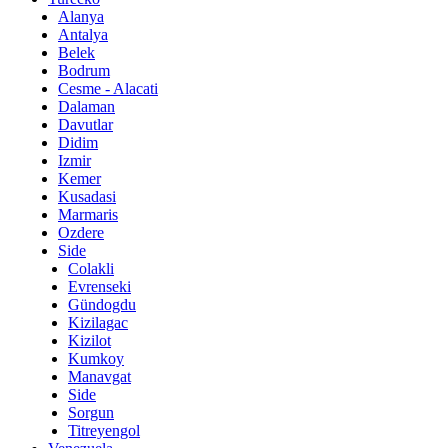
Alanya
Antalya
Belek
Bodrum
Cesme - Alacati
Dalaman
Davutlar
Didim
Izmir
Kemer
Kusadasi
Marmaris
Ozdere
Side
Colakli
Evrenseki
Gündogdu
Kizilagac
Kizilot
Kumkoy
Manavgat
Side
Sorgun
Titreyengol