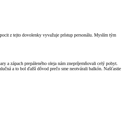
ocit z tejto dovolenky vyvažuje prístup personálu. Myslím tým
ary a zápach prepáleného oleja nám znepríjemňovali celý pobyt.
hlučná a to bol ďalší dôvod prečo sme neotvárali balkón. Našťastie