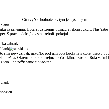
Čím vyššie hodnotenie, tým je lepší dojem
 za príjemnú. Hotel si už zrejme vyžaduje rekonštrukciu. Našťastie p
per. S prácou delegátov sme neboli spokojní.
eľká záhrada.
to sme nevyužívali, nakoľko pod ním bola kuchyňa s ktorej všetky výp
ľmi tešila. Okrem toho bolo zrejme niečo s klimatizáciou. Bola veľmi 
zliekali na požiadanie aj viackrát.
spozícii.