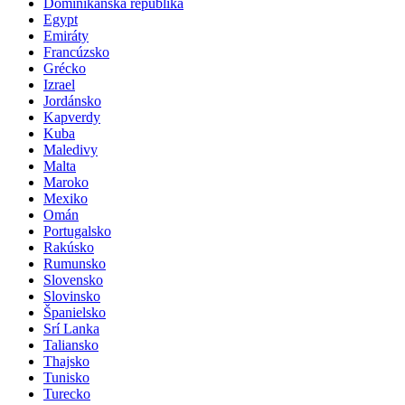
Dominikánska republika
Egypt
Emiráty
Francúzsko
Grécko
Izrael
Jordánsko
Kapverdy
Kuba
Maledivy
Malta
Maroko
Mexiko
Omán
Portugalsko
Rakúsko
Rumunsko
Slovensko
Slovinsko
Španielsko
Srí Lanka
Taliansko
Thajsko
Tunisko
Turecko