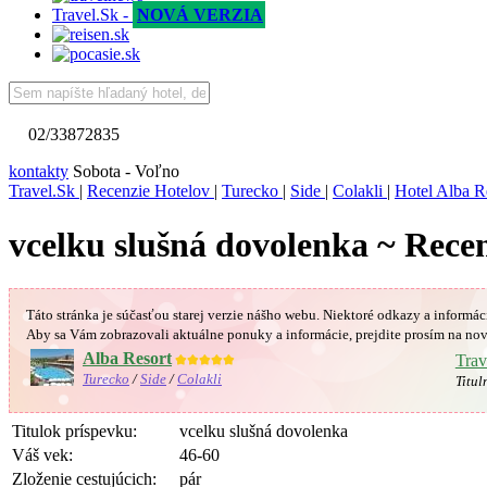
Travel.Sk -
NOVÁ VERZIA
02/33872835
kontakty
Sobota - Voľno
Travel.Sk
|
Recenzie Hotelov
|
Turecko
|
Side
|
Colakli
|
Hotel Alba R
vcelku slušná dovolenka ~ Recen
Táto stránka je súčasťou starej verzie nášho webu. Niektoré odkazy a informác
Aby sa Vám
zobrazovali aktuálne ponuky a informácie, prejdite prosím na nov
Alba Resort
★★★★★
Trav
Turecko
/
Side
/
Colakli
Titul
Titulok príspevku:
vcelku slušná dovolenka
Váš vek:
46-60
Zloženie cestujúcich:
pár