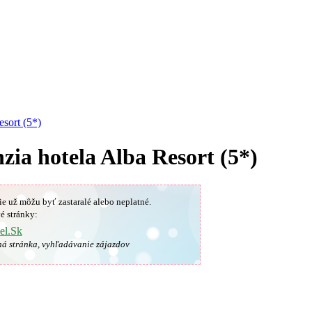
esort (5*)
zia hotela Alba Resort (5*)
ie už môžu byť zastaralé alebo neplatné.
é stránky:
el.Sk
ná stránka, vyhľadávanie zájazdov