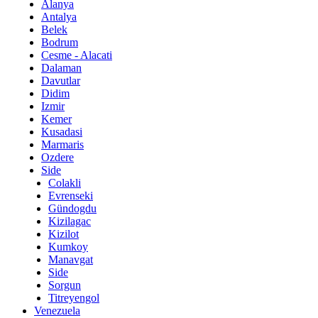
Alanya
Antalya
Belek
Bodrum
Cesme - Alacati
Dalaman
Davutlar
Didim
Izmir
Kemer
Kusadasi
Marmaris
Ozdere
Side
Colakli
Evrenseki
Gündogdu
Kizilagac
Kizilot
Kumkoy
Manavgat
Side
Sorgun
Titreyengol
Venezuela