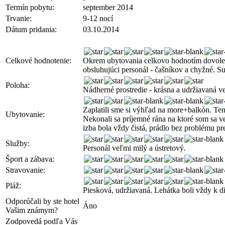
Termín pobytu:
september 2014
Trvanie:
9-12 nocí
Dátum pridania:
03.10.2014
Celkové hodnotenie:
Okrem ubytovania celkovo hodnotím dovolenku
obsluhujúci personál - čašníkov a chyžné. Su
Poloha:
Nádherné prostredie - krásna a udržiavaná v
Zaplatili sme si výhľad na more+balkón. Ten
Ubytovanie:
Nekonali sa príjemné rána na ktoré som sa ve
izba bola vždy čistá, prádlo bez problému pre
Služby:
Personál veľmi milý a ústretový.
Šport a zábava:
Stravovanie:
Pláž:
Piesková, udržiavaná. Lehátka boli vždy k di
Odporúčali by ste hotel
Áno
Vašim známym?
Zodpovedá podľa Vás