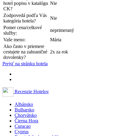
hotel popisu v katalógu
Nie
CK?
Zodpovedá podľa Vás
Nie
kategória hotela?
Pomer cena/celkové
neprimeraný
služby:
Vaše meno:
Mária
Ako často v priemere
cestujete na zahraničné
2x za rok
dovolenky?
Prejsť na stránku hotela
Recenzie Hotelov
Albánsko
Bulharsko
Chorvátsko
Čierna Hora
Curacao
Cyprus