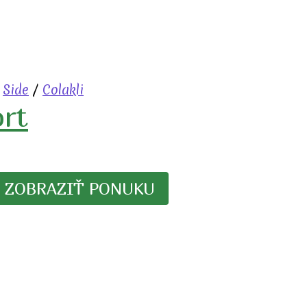
/
Side
/
Colakli
ort
ZOBRAZIŤ PONUKU