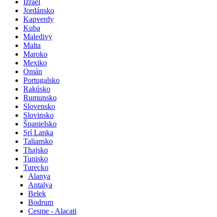
Izrael
Jordánsko
Kapverdy
Kuba
Maledivy
Malta
Maroko
Mexiko
Omán
Portugalsko
Rakúsko
Rumunsko
Slovensko
Slovinsko
Španielsko
Srí Lanka
Taliansko
Thajsko
Tunisko
Turecko
Alanya
Antalya
Belek
Bodrum
Cesme - Alacati