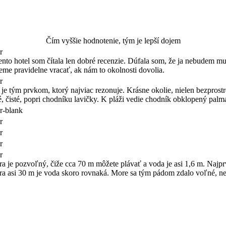
Čím vyššie hodnotenie, tým je lepší dojem
to hotel som čítala len dobré recenzie. Dúfala som, že ja nebudem musi
deme pravidelne vracať, ak nám to okolnosti dovolia.
 je tým prvkom, ktorý najviac rezonuje. Krásne okolie, nielen bezprostr
é, čisté, popri chodníku lavičky. K pláži vedie chodník obklopený palm
 je pozvoľný, čiže cca 70 m môžete plávať a voda je asi 1,6 m. Najprv p
 mora asi 30 m je voda skoro rovnaká. More sa tým pádom zdalo voľné, n