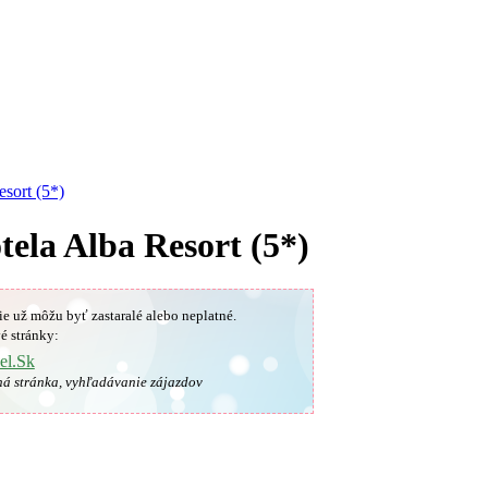
esort (5*)
tela Alba Resort (5*)
ie už môžu byť zastaralé alebo neplatné.
é stránky:
el.Sk
ná stránka, vyhľadávanie zájazdov