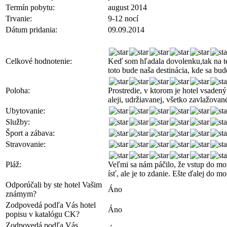
Termín pobytu:
august 2014
Trvanie:
9-12 nocí
Dátum pridania:
09.09.2014
Celkové hodnotenie:
Keď som hľadala dovolenku,tak na ten
toto bude naša destinácia, kde sa bu
Poloha:
Prostredie, v ktorom je hotel vsadený
aleji, udržiavanej, všetko zavlažovan
Ubytovanie:
Služby:
Šport a zábava:
Stravovanie:
Pláž:
Veľmi sa nám páčilo, že vstup do mora
ísť, ale je to zdanie. Ešte ďalej do
Odporúčali by ste hotel Vašim
Áno
známym?
Zodpovedá podľa Vás hotel
Áno
popisu v katalógu CK?
Zodpovedá podľa Vás