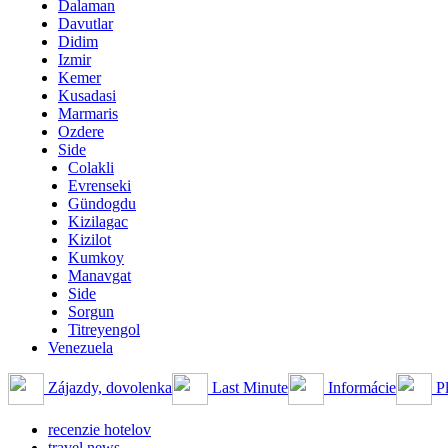
Dalaman
Davutlar
Didim
Izmir
Kemer
Kusadasi
Marmaris
Ozdere
Side
Colakli
Evrenseki
Gündogdu
Kizilagac
Kizilot
Kumkoy
Manavgat
Side
Sorgun
Titreyengol
Venezuela
Zájazdy, dovolenka
Last Minute
Informácie
Pl
recenzie hotelov
travel news