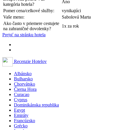
Áno
kategória hotela?
Pomer cena/celkové služby:
vynikajúci
Vaše meno:
Sabolová Marta
Ako často v priemere cestujete
1x za rok
na zahraničné dovolenky?
Prejsť na stránku hotela
Recenzie Hotelov
Albánsko
Bulharsko
Chorvátsko
Čierna Hora
Curacao
Cyprus
Dominikánska republika
Egypt
Emiráty
Francúzsko
Grécko