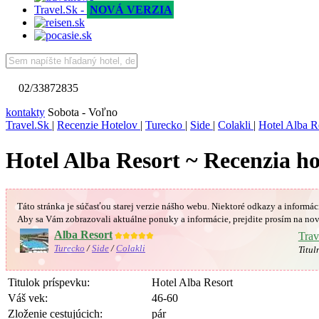
Travel.Sk -
NOVÁ VERZIA
02/33872835
kontakty
Sobota - Voľno
Travel.Sk
|
Recenzie Hotelov
|
Turecko
|
Side
|
Colakli
|
Hotel Alba R
Hotel Alba Resort ~ Recenzia ho
Táto stránka je súčasťou starej verzie nášho webu. Niektoré odkazy a informác
Aby sa Vám
zobrazovali aktuálne ponuky a informácie, prejdite prosím na nov
Alba Resort
★★★★★
Trav
Turecko
/
Side
/
Colakli
Titul
Titulok príspevku:
Hotel Alba Resort
Váš vek:
46-60
Zloženie cestujúcich:
pár