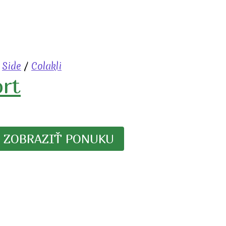
/
Side
/
Colakli
ort
ZOBRAZIŤ PONUKU