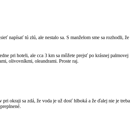
eť napísať tú zlú, ale nestalo sa. S manželom sme sa rozhodli, že
edne pri hoteli, ale cca 3 km sa môžete prejsť po krásnej palmovej
ami, olivovníkmi, oleandrami. Proste raj.
ri okraji sa zdá, že voda je už dosť hlboká a že ďalej nie je treba
epreplnené.