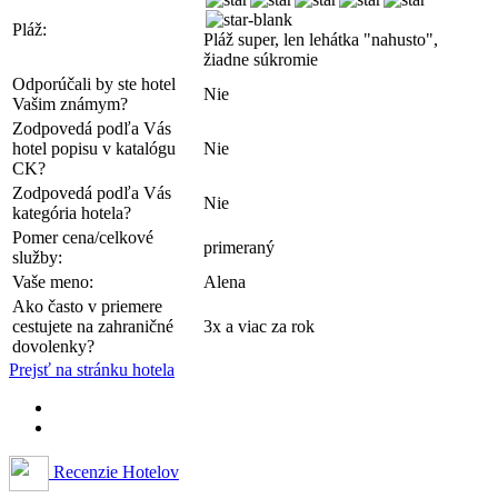
Pláž:
Pláž super, len lehátka "nahusto",
žiadne súkromie
Odporúčali by ste hotel
Nie
Vašim známym?
Zodpovedá podľa Vás
hotel popisu v katalógu
Nie
CK?
Zodpovedá podľa Vás
Nie
kategória hotela?
Pomer cena/celkové
primeraný
služby:
Vaše meno:
Alena
Ako často v priemere
cestujete na zahraničné
3x a viac za rok
dovolenky?
Prejsť na stránku hotela
Recenzie Hotelov