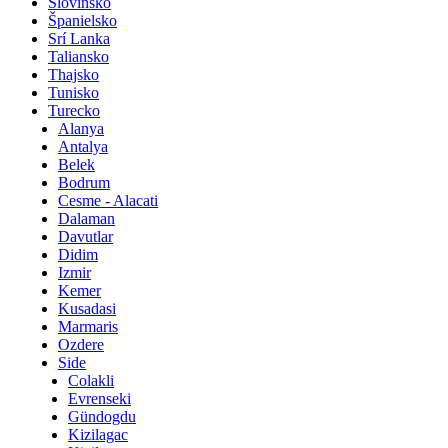
Slovinsko
Španielsko
Srí Lanka
Taliansko
Thajsko
Tunisko
Turecko
Alanya
Antalya
Belek
Bodrum
Cesme - Alacati
Dalaman
Davutlar
Didim
Izmir
Kemer
Kusadasi
Marmaris
Ozdere
Side
Colakli
Evrenseki
Gündogdu
Kizilagac