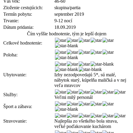
Váš vek:
46-60
Zloženie cestujúcich:
skupina/partia
Termín pobytu:
september 2019
Trvanie:
9-12 nocí
Dátum pridania:
18.09.2019
Čím vyššie hodnotenie, tým je lepší dojem
Celkové hodnotenie:
Poloha:
Ubytovanie:
Izby nezodpovedajú 5*, sú malé,
nábytok starý, kúpelňa maličká a v nej
veľa mravcov
Služby:
Veľmi milý personál
Šport a zábava:
Stravovanie:
Najlepšia zo všetkého bola strava,
veľké poďakovanie kuchárom