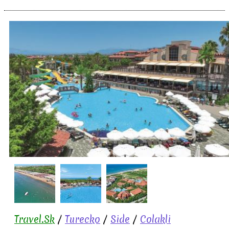
Travel.Sk
/
Turecko
/
Side
/
Colakli