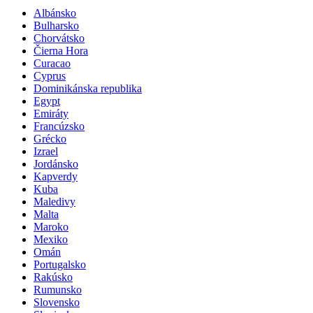
Albánsko
Bulharsko
Chorvátsko
Čierna Hora
Curacao
Cyprus
Dominikánska republika
Egypt
Emiráty
Francúzsko
Grécko
Izrael
Jordánsko
Kapverdy
Kuba
Maledivy
Malta
Maroko
Mexiko
Omán
Portugalsko
Rakúsko
Rumunsko
Slovensko