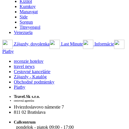
Kizilot
Kumkoy
Manavgat
Side
Sorgun
Titreyengol
Venezuela
Zájazdy, dovolenka
Last Minute
Informácie
Platby
recenzie hotelov
travel news
Cestovné kancelárie
Zájazdy - Katalóg
Obchodné podmienky
Platby
Travel.Sk s.r.o.
cestovná agentúra
Hviezdoslavovo námestie 7
811 02 Bratislava
Callcentrum
pondelok - piatok 09:00 - 17:00