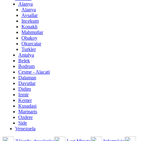
Alanya
Alanya
Avsallar
Incekum
Konakli
Mahmutlar
Obakoy
Okurcalar
Turkler
Antalya
Belek
Bodrum
Cesme - Alacati
Dalaman
Davutlar
Didim
Izmir
Kemer
Kusadasi
Marmaris
Ozdere
Side
Venezuela