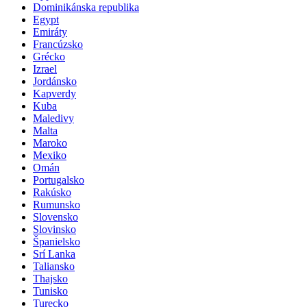
Dominikánska republika
Egypt
Emiráty
Francúzsko
Grécko
Izrael
Jordánsko
Kapverdy
Kuba
Maledivy
Malta
Maroko
Mexiko
Omán
Portugalsko
Rakúsko
Rumunsko
Slovensko
Slovinsko
Španielsko
Srí Lanka
Taliansko
Thajsko
Tunisko
Turecko