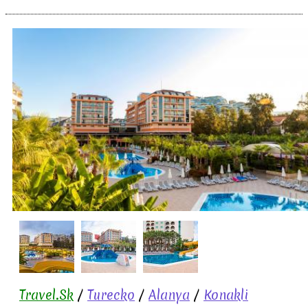
Travel.Sk
/
Turecko
/
Alanya
/
Konakli