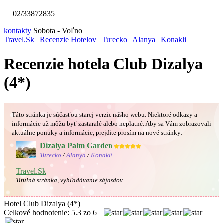
02/33872835
kontakty
Sobota - Voľno
Travel.Sk
|
Recenzie Hotelov
|
Turecko
|
Alanya
|
Konakli
Recenzie hotela Club Dizalya
(4*)
Táto stránka je súčasťou starej verzie nášho webu. Niektoré odkazy a
informácie už môžu byť zastaralé alebo neplatné.
Aby sa Vám
zobrazovali
aktuálne ponuky a informácie, prejdite prosím na nové stránky:
Dizalya Palm Garden
★★★★★
Turecko
/
Alanya
/
Konakli
Travel.Sk
Titulná stránka, vyhľadávanie zájazdov
Hotel Club Dizalya (4*)
Celkové hodnotenie:
5.3
zo
6