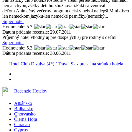
Fantastický club hotel.Prostredie v areáli perfektné.Detský animátor
nemal chybu,všetky deti ho zbožnovali.Fakt sa venoval
deťom.Animačný večerný program detský nebol najlepší.Mini disco
len nemeckom jazyku-len nemecké pesničky.(nemecký...
Super hotel
Hodnotenie: 5.3
Dátum pridania recenzie: 29.07.2011
Príjemný hotel vhodný aj pre dospelých aj pre rodiny s deťmi.
Super hotel
Hodnotenie: 5.3
Dátum pridania recenzie: 30.06.2011
Hotel Club Dizalya (4*) / Travel.Sk - prejsť na stránku hotela
Recenzie Hotelov
Albánsko
Bulharsko
Chorvátsko
Čierna Hora
Curacao
Cyprus