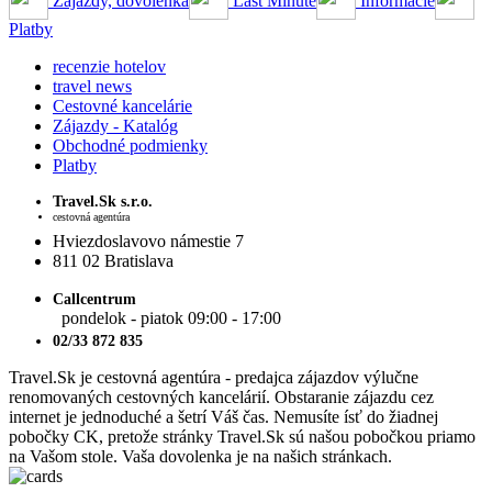
Zájazdy, dovolenka
Last Minute
Informácie
Platby
recenzie hotelov
travel news
Cestovné kancelárie
Zájazdy - Katalóg
Obchodné podmienky
Platby
Travel.Sk s.r.o.
cestovná agentúra
Hviezdoslavovo námestie 7
811 02 Bratislava
Callcentrum
pondelok - piatok 09:00 - 17:00
02/33 872 835
Travel.Sk je cestovná agentúra - predajca zájazdov výlučne
renomovaných cestovných kancelárií. Obstaranie zájazdu cez
internet je jednoduché a šetrí Váš čas. Nemusíte ísť do žiadnej
pobočky CK, pretože stránky Travel.Sk sú našou pobočkou priamo
na Vašom stole. Vaša dovolenka je na našich stránkach.