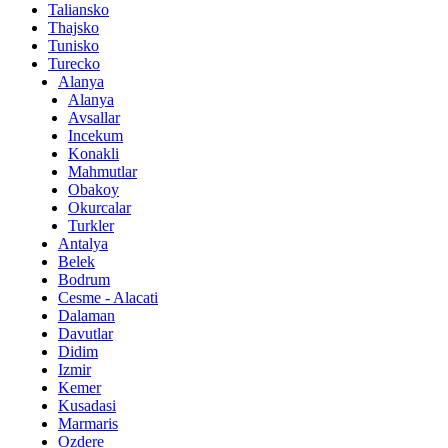
Taliansko
Thajsko
Tunisko
Turecko
Alanya
Alanya
Avsallar
Incekum
Konakli
Mahmutlar
Obakoy
Okurcalar
Turkler
Antalya
Belek
Bodrum
Cesme - Alacati
Dalaman
Davutlar
Didim
Izmir
Kemer
Kusadasi
Marmaris
Ozdere