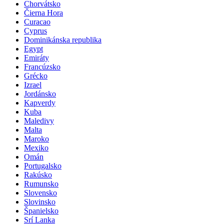
Chorvátsko
Čierna Hora
Curacao
Cyprus
Dominikánska republika
Egypt
Emiráty
Francúzsko
Grécko
Izrael
Jordánsko
Kapverdy
Kuba
Maledivy
Malta
Maroko
Mexiko
Omán
Portugalsko
Rakúsko
Rumunsko
Slovensko
Slovinsko
Španielsko
Srí Lanka