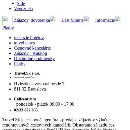
Side
Venezuela
Zájazdy, dovolenka
Last Minute
Informácie
Platby
recenzie hotelov
travel news
Cestovné kancelárie
Zájazdy - Katalóg
Obchodné podmienky
Platby
Travel.Sk s.r.o.
cestovná agentúra
Hviezdoslavovo námestie 7
811 02 Bratislava
Callcentrum
pondelok - piatok 09:00 - 17:00
02/33 872 835
Travel.Sk je cestovná agentúra - predajca zájazdov výlučne
renomovaných cestovných kancelárií. Obstaranie zájazdu cez