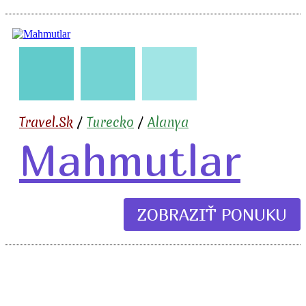
🇹🇷
🧳
✈️
🏖️
🍹
Travel.Sk
/
Turecko
/
Alanya
Mahmutlar
ZOBRAZIŤ PONUKU