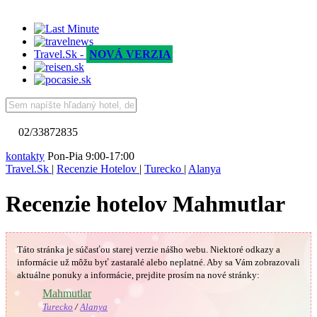
Travel.Sk -
NOVÁ VERZIA
02/33872835
kontakty
Pon-Pia 9:00-17:00
Travel.Sk
|
Recenzie Hotelov
|
Turecko
|
Alanya
Recenzie hotelov Mahmutlar
Táto stránka je súčasťou starej verzie nášho webu. Niektoré odkazy a
informácie už môžu byť zastaralé alebo neplatné.
Aby sa Vám
zobrazovali
aktuálne ponuky a informácie, prejdite prosím na nové stránky:
🇹🇷
Mahmutlar
Turecko
/
Alanya