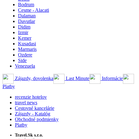
Bodrum
Cesme - Alacati
Dalaman
Davutlar
Didim
Izmir
Kemer
Kusadasi
Marmaris
Ozdere
Side
Venezuela
Zájazdy, dovolenka
Last Minute
Informácie
Platby
recenzie hotelov
travel news
Cestovné kancelárie
Zájazdy - Katalóg
Obchodné podmienky
Platby
Travel.Sk s.r.o.