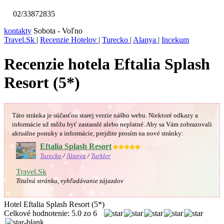
02/33872835
kontakty
Sobota - Voľno
Travel.Sk
|
Recenzie Hotelov
|
Turecko
|
Alanya
|
Incekum
Recenzie hotela Eftalia Splash
Resort (5*)
Táto stránka je súčasťou starej verzie nášho webu. Niektoré odkazy a
informácie už môžu byť zastaralé alebo neplatné.
Aby sa Vám
zobrazovali
aktuálne ponuky a informácie, prejdite prosím na nové stránky:
Eftalia Splash Resort
★★★★★
Turecko
/
Alanya
/
Turkler
Travel.Sk
Titulná stránka, vyhľadávanie zájazdov
Hotel Eftalia Splash Resort (5*)
Celkové hodnotenie:
5.0
zo
6