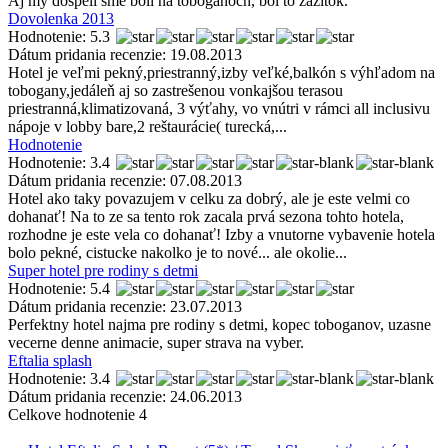
Aj my dospeli sme boli na toboganoch, bol to zazitok.
Dovolenka 2013
Hodnotenie: 5.3
Dátum pridania recenzie: 19.08.2013
Hotel je veľmi pekný,priestranný,izby veľké,balkón s výhľadom na
tobogany,jedáleň aj so zastrešenou vonkajšou terasou
priestranná,klimatizovaná, 3 výťahy, vo vnútri v rámci all inclusivu
nápoje v lobby bare,2 reštaurácie( turecká,...
Hodnotenie
Hodnotenie: 3.4
Dátum pridania recenzie: 07.08.2013
Hotel ako taky povazujem v celku za dobrý, ale je este velmi co
dohanať! Na to ze sa tento rok zacala prvá sezona tohto hotela,
rozhodne je este vela co dohanať! Izby a vnutorne vybavenie hotela
bolo pekné, cistucke nakolko je to nové... ale okolie...
Super hotel pre rodiny s detmi
Hodnotenie: 5.4
Dátum pridania recenzie: 23.07.2013
Perfektny hotel najma pre rodiny s detmi, kopec toboganov, uzasne
vecerne denne animacie, super strava na vyber.
Eftalia splash
Hodnotenie: 3.4
Dátum pridania recenzie: 24.06.2013
Celkove hodnotenie 4