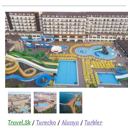
Travel.Sk
/
Turecko
/
Alanya
/
Turkler