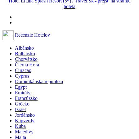
Hotel Eftalia Splash Resort (5*) / Travel.Sk - prejsť na stránku
hotela
Recenzie Hotelov
Albánsko
Bulharsko
Chorvátsko
Čierna Hora
Curacao
Cyprus
Dominikánska republika
Egypt
Emiráty
Francúzsko
Grécko
Izrael
Jordánsko
Kapverdy
Kuba
Maledivy
Malta