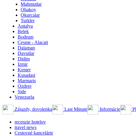
Mahmutlar
Obakoy
Okurcalar
Turkler
Antalya
Belek
Bodrum
Cesme - Alacati
Dalaman
Davutlar
Didim
Izmir
Kemer
Kusadasi
Marmaris
Ozdere
Side
Venezuela
Zájazdy, dovolenka
Last Minute
Informácie
Pl
recenzie hotelov
travel news
Cestovné kancelárie