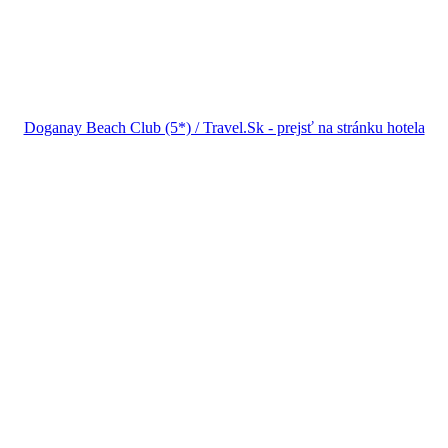
Doganay Beach Club (5*) / Travel.Sk - prejsť na stránku hotela