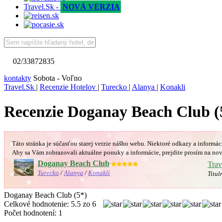
Travel.Sk -
NOVÁ VERZIA
02/33872835
kontakty
Sobota - Voľno
Travel.Sk
|
Recenzie Hotelov
|
Turecko
|
Alanya
|
Konakli
Recenzie Doganay Beach Club (
Táto stránka je súčasťou starej verzie nášho webu. Niektoré odkazy a informác
Aby sa Vám
zobrazovali aktuálne ponuky a informácie, prejdite prosím na nov
Doganay Beach Club
★★★★★
Trav
Turecko
/
Alanya
/
Konakli
Titul
Doganay Beach Club (5*)
Celkové hodnotenie:
5.5
zo
6
Počet hodnotení:
1