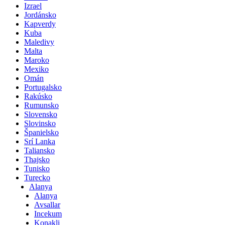
Izrael
Jordánsko
Kapverdy
Kuba
Maledivy
Malta
Maroko
Mexiko
Omán
Portugalsko
Rakúsko
Rumunsko
Slovensko
Slovinsko
Španielsko
Srí Lanka
Taliansko
Thajsko
Tunisko
Turecko
Alanya
Alanya
Avsallar
Incekum
Konakli