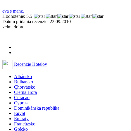
eva s manz.
Hodnotenie: 5.5
Dátum pridania recenzie: 22.09.2010
velmi dobre
Recenzie Hotelov
Albánsko
Bulharsko
Chorvátsko
Čierna Hora
Curacao
Cyprus
Dominikánska republika
Egypt
Emiráty
Francúzsko
Grécko