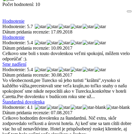
Počet hodnotení:
10
Hodnotenie
Hodnotenie: 5.7
Dátum pridania recenzie: 17.09.2018
Hodnotenie
Hodnotenie: 5.4
Dátum pridania recenzie: 10.09.2017
Celkovo sme boli s touto dovolenkou veľmi spokojní, môžem vrelo
odporúčať :).
Sme nadšení
Hodnotenie: 5.4
Dátum pridania recenzie: 30.08.2017
Vo všeobecnosti,pre Turecko sú jeho turisti "králmi",vysoko si
každého vážia,precestovali sme veľa krajín,no toľko snahy o našu
spokojnosť sme nikde nepocítili ako v Turecku,konkrétne v hoteli
Caretta.Pre dovolenku v budúcom roku sme už...
Štandardná dovolenka
Hodnotenie: 4.1
Dátum pridania recenzie: 07.08.2017
Celkovo hodnotím dovolenku za štandardnú. Nič extra, skôr
zodpovedalo veľkosti a úrovni hotela. Aj keď sme sa tam cítili dobre
viac ho už nenavštívime. Hotel je prispôsobený ruskej klientele, aj