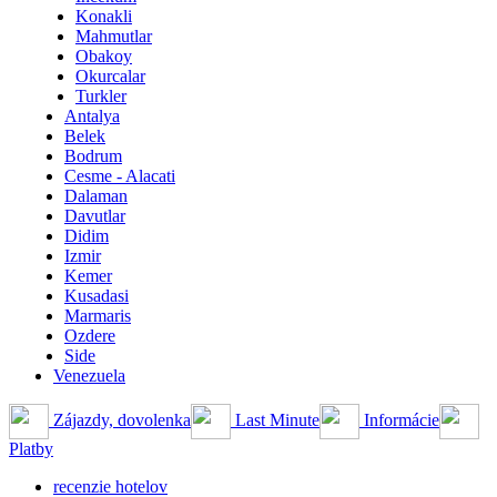
Konakli
Mahmutlar
Obakoy
Okurcalar
Turkler
Antalya
Belek
Bodrum
Cesme - Alacati
Dalaman
Davutlar
Didim
Izmir
Kemer
Kusadasi
Marmaris
Ozdere
Side
Venezuela
Zájazdy, dovolenka
Last Minute
Informácie
Platby
recenzie hotelov