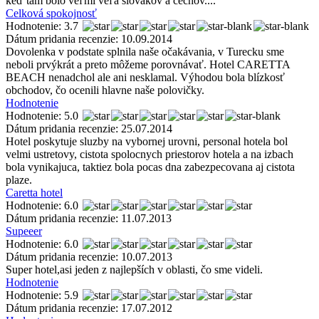
keď tam bolo veľmi veľa slovákov a čechov....
Celková spokojnosť
Hodnotenie: 3.7
Dátum pridania recenzie: 10.09.2014
Dovolenka v podstate splnila naše očakávania, v Turecku sme
neboli prvýkrát a preto môžeme porovnávať. Hotel CARETTA
BEACH nenadchol ale ani nesklamal. Výhodou bola blízkosť
obchodov, čo ocenili hlavne naše polovičky.
Hodnotenie
Hodnotenie: 5.0
Dátum pridania recenzie: 25.07.2014
Hotel poskytuje sluzby na vybornej urovni, personal hotela bol
velmi ustretovy, cistota spolocnych priestorov hotela a na izbach
bola vynikajuca, taktiez bola pocas dna zabezpecovana aj cistota
plaze.
Caretta hotel
Hodnotenie: 6.0
Dátum pridania recenzie: 11.07.2013
Supeeer
Hodnotenie: 6.0
Dátum pridania recenzie: 10.07.2013
Super hotel,asi jeden z najlepších v oblasti, čo sme videli.
Hodnotenie
Hodnotenie: 5.9
Dátum pridania recenzie: 17.07.2012