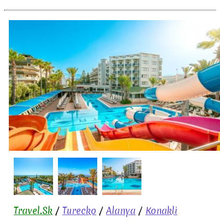
Travel.Sk
/
Turecko
/
Alanya
/
Konakli