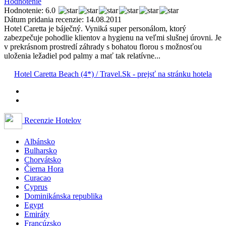
Hodnotenie
Hodnotenie: 6.0
Dátum pridania recenzie: 14.08.2011
Hotel Caretta je báječný. Vyniká super personálom, ktorý
zabezpečuje pohodlie klientov a hygienu na veľmi slušnej úrovni. Je
v prekrásnom prostredí záhrady s bohatou florou s možnosťou
uloženia ležadiel pod palmy a mať tak relatívne...
Hotel Caretta Beach (4*) / Travel.Sk - prejsť na stránku hotela
Recenzie Hotelov
Albánsko
Bulharsko
Chorvátsko
Čierna Hora
Curacao
Cyprus
Dominikánska republika
Egypt
Emiráty
Francúzsko