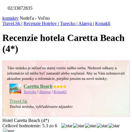
02/33872835
kontakty
Nedeľa - Voľno
Travel.Sk
|
Recenzie Hotelov
|
Turecko
|
Alanya
|
Konakli
Recenzie hotela Caretta Beach
(4*)
Táto stránka je súčasťou starej verzie nášho webu. Niektoré odkazy a
informácie už môžu byť zastaralé alebo neplatné.
Aby sa Vám
zobrazovali
aktuálne ponuky a informácie, prejdite prosím na nové stránky:
Caretta Beach
★★★★
Turecko
/
Alanya
/
Konakli
Travel.Sk
Titulná stránka, vyhľadávanie zájazdov
Hotel Caretta Beach (4*)
Celkové hodnotenie:
5.3
zo
6