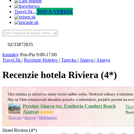
Travel.Sk -
NOVÁ VERZIA
02/33872835
kontakty
Pon-Pia 9:00-17:00
Travel.Sk
|
Recenzie Hotelov
|
Turecko
|
Alanya
|
Alanya
Recenzie hotela Riviera (4*)
Táto stránka je súčasťou starej verzie nášho webu. Niektoré odkazy a informác
Aby sa Vám
zobrazovali aktuálne ponuky a informácie, prejdite prosím na nov
Prestige Alanya (ex. Euphoria Comfort Beach
Trav
Alanya)
★★★★
Titul
Turecko
/
Alanya
/
Mahmutlar
Hotel Riviera (4*)