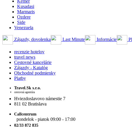
Kemer
Kusadasi
Marmaris
Ozdere
Side
Venezuela
Zájazdy, dovolenka
Last Minute
Informácie
Pl
recenzie hotelov
travel news
Cestovné kancelárie
Zájazdy - Katalóg
Obchodné podmienky
Platby
Travel.Sk s.r.o.
cestovná agentúra
Hviezdoslavovo námestie 7
811 02 Bratislava
Callcentrum
pondelok - piatok 09:00 - 17:00
02/33 872 835