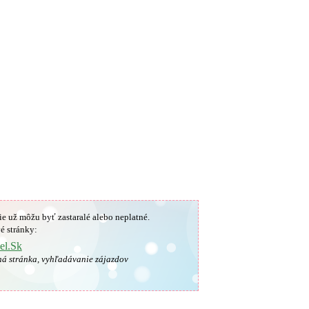
ie už môžu byť zastaralé alebo neplatné.
é stránky:
el.Sk
ná stránka, vyhľadávanie zájazdov