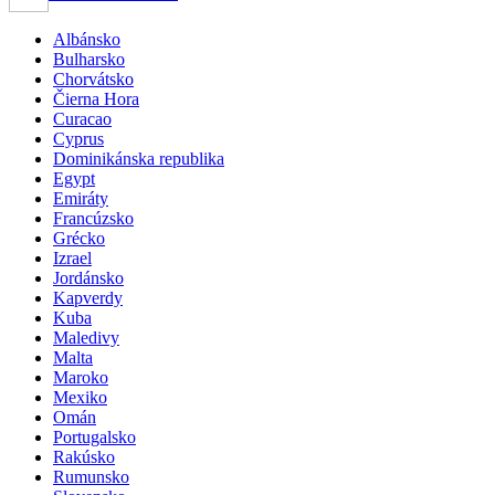
Albánsko
Bulharsko
Chorvátsko
Čierna Hora
Curacao
Cyprus
Dominikánska republika
Egypt
Emiráty
Francúzsko
Grécko
Izrael
Jordánsko
Kapverdy
Kuba
Maledivy
Malta
Maroko
Mexiko
Omán
Portugalsko
Rakúsko
Rumunsko