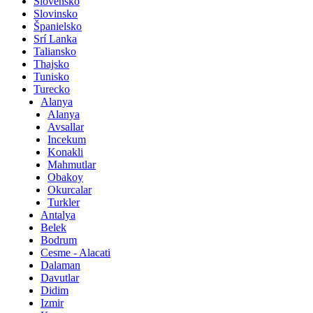
Slovensko
Slovinsko
Španielsko
Srí Lanka
Taliansko
Thajsko
Tunisko
Turecko
Alanya
Alanya
Avsallar
Incekum
Konakli
Mahmutlar
Obakoy
Okurcalar
Turkler
Antalya
Belek
Bodrum
Cesme - Alacati
Dalaman
Davutlar
Didim
Izmir