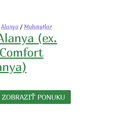
/
Alanya
/
Mahmutlar
Alanya (ex.
 Comfort
anya)
ZOBRAZIŤ PONUKU