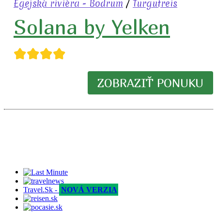
Egejská riviéra - Bodrum
/
Turgutreis
Solana by Yelken
★★★★
ZOBRAZIŤ PONUKU
Travel.Sk -
NOVÁ VERZIA