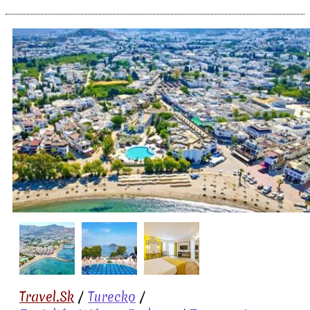
Travel.Sk
/
Turecko
/