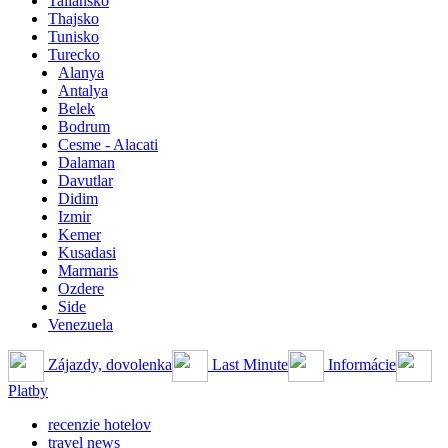
Taliansko
Thajsko
Tunisko
Turecko
Alanya
Antalya
Belek
Bodrum
Cesme - Alacati
Dalaman
Davutlar
Didim
Izmir
Kemer
Kusadasi
Marmaris
Ozdere
Side
Venezuela
Zájazdy, dovolenka
Last Minute
Informácie
Platby
recenzie hotelov
travel news