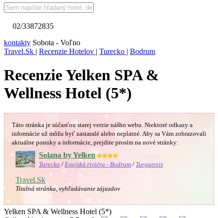
02/33872835
kontakty
Sobota - Voľno
Travel.Sk
|
Recenzie Hotelov
|
Turecko
|
Bodrum
Recenzie Yelken SPA &
Wellness Hotel (5*)
Táto stránka je súčasťou starej verzie nášho webu. Niektoré odkazy a
informácie už môžu byť zastaralé alebo neplatné.
Aby sa Vám
zobrazovali
aktuálne ponuky a informácie, prejdite prosím na nové stránky:
Solana by Yelken
★★★★
Turecko
/
Egejská riviéra - Bodrum
/
Turgutreis
Travel.Sk
Titulná stránka, vyhľadávanie zájazdov
Yelken SPA & Wellness Hotel (5*)