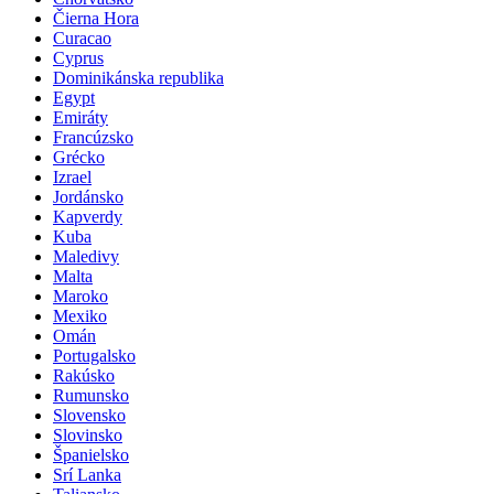
Čierna Hora
Curacao
Cyprus
Dominikánska republika
Egypt
Emiráty
Francúzsko
Grécko
Izrael
Jordánsko
Kapverdy
Kuba
Maledivy
Malta
Maroko
Mexiko
Omán
Portugalsko
Rakúsko
Rumunsko
Slovensko
Slovinsko
Španielsko
Srí Lanka