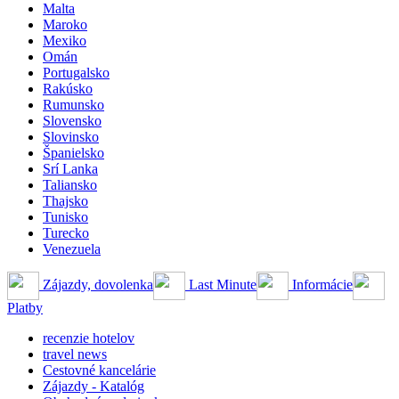
Malta
Maroko
Mexiko
Omán
Portugalsko
Rakúsko
Rumunsko
Slovensko
Slovinsko
Španielsko
Srí Lanka
Taliansko
Thajsko
Tunisko
Turecko
Venezuela
Zájazdy, dovolenka
Last Minute
Informácie
Platby
recenzie hotelov
travel news
Cestovné kancelárie
Zájazdy - Katalóg