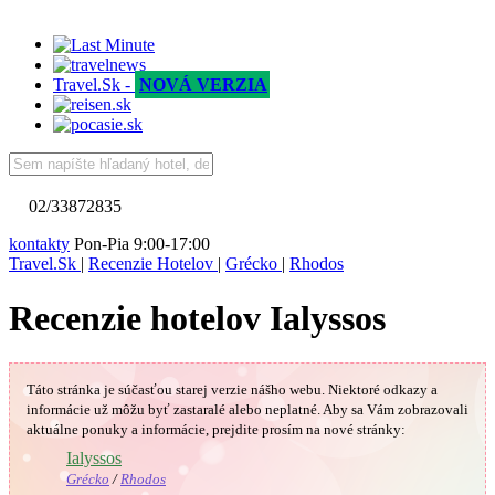
Travel.Sk -
NOVÁ VERZIA
02/33872835
kontakty
Pon-Pia 9:00-17:00
Travel.Sk
|
Recenzie Hotelov
|
Grécko
|
Rhodos
Recenzie hotelov Ialyssos
Táto stránka je súčasťou starej verzie nášho webu. Niektoré odkazy a
informácie už môžu byť zastaralé alebo neplatné.
Aby sa Vám
zobrazovali
aktuálne ponuky a informácie, prejdite prosím na nové stránky:
🇬🇷
Ialyssos
Grécko
/
Rhodos