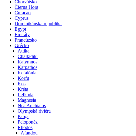
Chorvátsko
Čierna Hora
Curacao
Cyprus
Dominikánska republika
Egypt
Emiráty
Francúzsko
Grécko
Attika
Chalkidiki
Kalymnos
Karpathos
Kefalónia
Korfu
Kos
Kréta
Lefkada
Magnesia
Nea Anchialos
Olympská riviéra
Parga
Peloponéz
Rhodos
Afandou