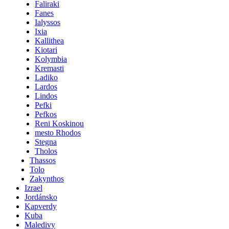
Faliraki
Fanes
Ialyssos
Ixia
Kallithea
Kiotari
Kolymbia
Kremasti
Ladiko
Lardos
Lindos
Pefki
Pefkos
Reni Koskinou
mesto Rhodos
Stegna
Tholos
Thassos
Tolo
Zakynthos
Izrael
Jordánsko
Kapverdy
Kuba
Maledivy