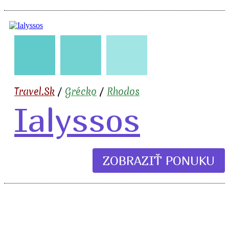
🇬🇷
🧳
✈️
🍹
Travel.Sk
/
Grécko
/
Rhodos
Ialyssos
ZOBRAZIŤ PONUKU