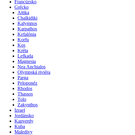
Francúzsko
Grécko
Attika
Chalkidiki
Kalymnos
Karpathos
Kefalónia
Korfu
Kos
Kréta
Lefkada
Magnesia
Nea Anchialos
Olympská riviéra
Parga
Peloponéz
Rhodos
Thassos
Tolo
Zakynthos
Izrael
Jordánsko
Kapverdy
Kuba
Maledivy