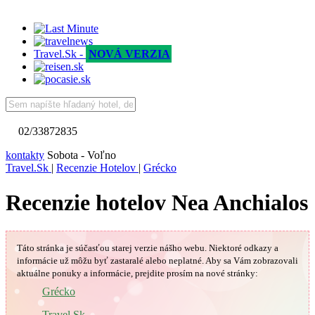
Travel.Sk -
NOVÁ VERZIA
02/33872835
kontakty
Sobota - Voľno
Travel.Sk
|
Recenzie Hotelov
|
Grécko
Recenzie hotelov Nea Anchialos
Táto stránka je súčasťou starej verzie nášho webu. Niektoré odkazy a
informácie už môžu byť zastaralé alebo neplatné.
Aby sa Vám
zobrazovali
aktuálne ponuky a informácie, prejdite prosím na nové stránky:
🇬🇷
Grécko
Travel.Sk