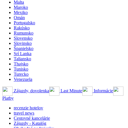
Malta
Maroko
Mexiko
Omán
Portugalsko
Rakúsko
Rumunsko
Slovensko
Slovinsko
Španielsko
Srí Lanka
Taliansko
Thajsko
Tunisko
Turecko
Venezuela
Zájazdy, dovolenka
Last Minute
Informácie
Platby
recenzie hotelov
travel news
Cestovné kancelárie
Zájazdy - Katalóg