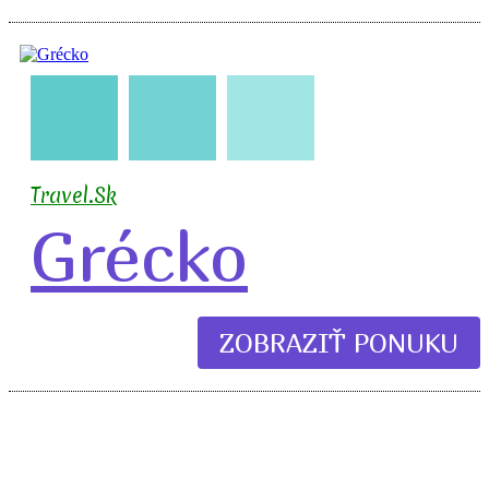
🇬🇷
🧳
✈️
🏖️
🍹
Travel.Sk
Grécko
ZOBRAZIŤ PONUKU