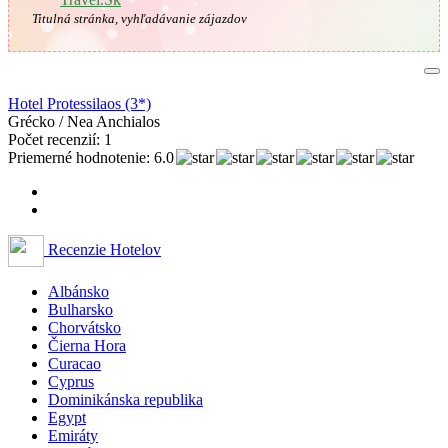
Titulná stránka, vyhľadávanie zájazdov
Hotel Protessilaos (3*)
Grécko / Nea Anchialos
Počet recenzií: 1
Priemerné hodnotenie: 6.0
Recenzie Hotelov
Albánsko
Bulharsko
Chorvátsko
Čierna Hora
Curacao
Cyprus
Dominikánska republika
Egypt
Emiráty