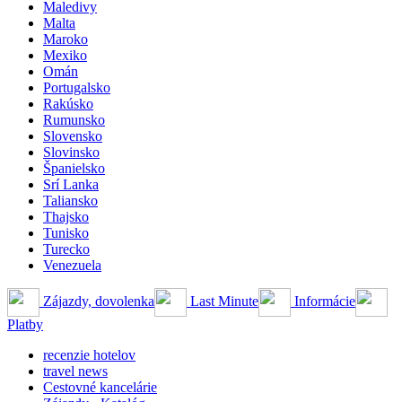
Maledivy
Malta
Maroko
Mexiko
Omán
Portugalsko
Rakúsko
Rumunsko
Slovensko
Slovinsko
Španielsko
Srí Lanka
Taliansko
Thajsko
Tunisko
Turecko
Venezuela
Zájazdy, dovolenka
Last Minute
Informácie
Platby
recenzie hotelov
travel news
Cestovné kancelárie