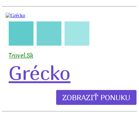
🇬🇷
🧳
✈️
🏖️
Travel.Sk
Grécko
ZOBRAZIŤ PONUKU