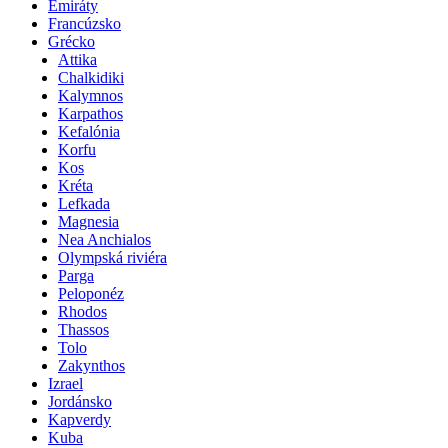
Emiráty
Francúzsko
Grécko
Attika
Chalkidiki
Kalymnos
Karpathos
Kefalónia
Korfu
Kos
Kréta
Lefkada
Magnesia
Nea Anchialos
Olympská riviéra
Parga
Peloponéz
Rhodos
Thassos
Tolo
Zakynthos
Izrael
Jordánsko
Kapverdy
Kuba