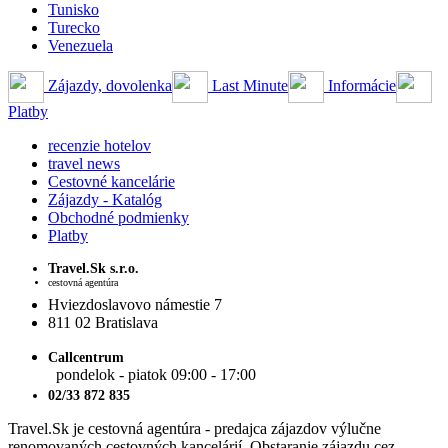
Tunisko
Turecko
Venezuela
Zájazdy, dovolenka
Last Minute
Informácie
Platby
recenzie hotelov
travel news
Cestovné kancelárie
Zájazdy - Katalóg
Obchodné podmienky
Platby
Travel.Sk s.r.o.
cestovná agentúra
Hviezdoslavovo námestie 7
811 02 Bratislava
Callcentrum
pondelok - piatok 09:00 - 17:00
02/33 872 835
Travel.Sk je cestovná agentúra - predajca zájazdov výlučne
renomovaných cestovných kancelárií. Obstaranie zájazdu cez