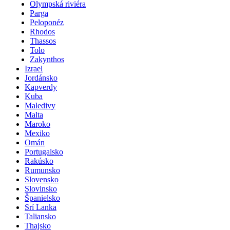
Olympská riviéra
Parga
Peloponéz
Rhodos
Thassos
Tolo
Zakynthos
Izrael
Jordánsko
Kapverdy
Kuba
Maledivy
Malta
Maroko
Mexiko
Omán
Portugalsko
Rakúsko
Rumunsko
Slovensko
Slovinsko
Španielsko
Srí Lanka
Taliansko
Thajsko