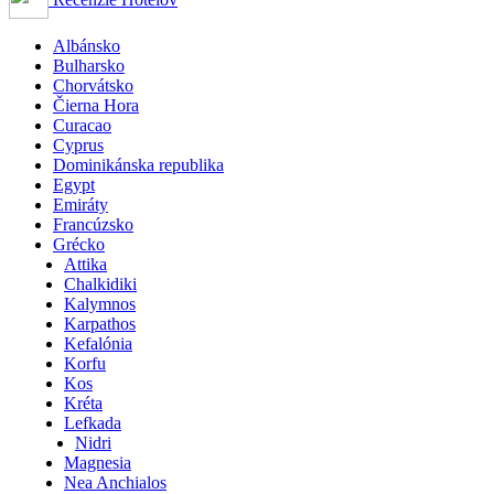
Albánsko
Bulharsko
Chorvátsko
Čierna Hora
Curacao
Cyprus
Dominikánska republika
Egypt
Emiráty
Francúzsko
Grécko
Attika
Chalkidiki
Kalymnos
Karpathos
Kefalónia
Korfu
Kos
Kréta
Lefkada
Nidri
Magnesia
Nea Anchialos