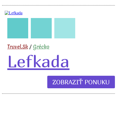
🇬🇷
🧳
✈️
🏖️
Travel.Sk
/
Grécko
Lefkada
ZOBRAZIŤ PONUKU