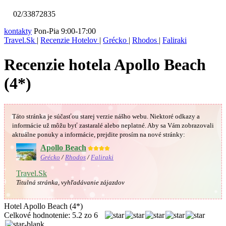
02/33872835
kontakty
Pon-Pia 9:00-17:00
Travel.Sk
|
Recenzie Hotelov
|
Grécko
|
Rhodos
|
Faliraki
Recenzie hotela Apollo Beach
(4*)
Táto stránka je súčasťou starej verzie nášho webu. Niektoré odkazy a
informácie už môžu byť zastaralé alebo neplatné.
Aby sa Vám
zobrazovali
aktuálne ponuky a informácie, prejdite prosím na nové stránky:
Apollo Beach
★★★★
Grécko
/
Rhodos
/
Faliraki
Travel.Sk
Titulná stránka, vyhľadávanie zájazdov
Hotel Apollo Beach (4*)
Celkové hodnotenie:
5.2
zo
6