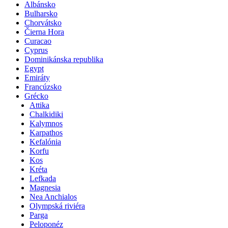
Albánsko
Bulharsko
Chorvátsko
Čierna Hora
Curacao
Cyprus
Dominikánska republika
Egypt
Emiráty
Francúzsko
Grécko
Attika
Chalkidiki
Kalymnos
Karpathos
Kefalónia
Korfu
Kos
Kréta
Lefkada
Magnesia
Nea Anchialos
Olympská riviéra
Parga
Peloponéz