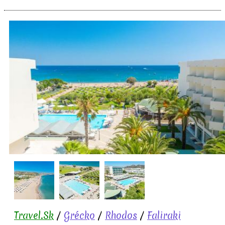
Travel.Sk
/
Grécko
/
Rhodos
/
Faliraki