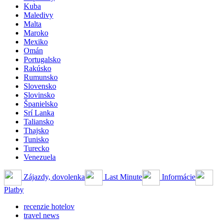
Kuba
Maledivy
Malta
Maroko
Mexiko
Omán
Portugalsko
Rakúsko
Rumunsko
Slovensko
Slovinsko
Španielsko
Srí Lanka
Taliansko
Thajsko
Tunisko
Turecko
Venezuela
Zájazdy, dovolenka
Last Minute
Informácie
Platby
recenzie hotelov
travel news