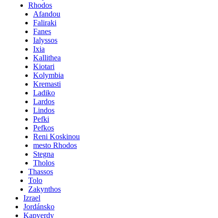
Rhodos
Afandou
Faliraki
Fanes
Ialyssos
Ixia
Kallithea
Kiotari
Kolymbia
Kremasti
Ladiko
Lardos
Lindos
Pefki
Pefkos
Reni Koskinou
mesto Rhodos
Stegna
Tholos
Thassos
Tolo
Zakynthos
Izrael
Jordánsko
Kapverdy