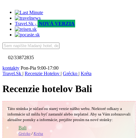
Travel.Sk -
NOVÁ VERZIA
02/33872835
kontakty
Pon-Pia 9:00-17:00
Travel.Sk
|
Recenzie Hotelov
|
Grécko
|
Kréta
Recenzie hotelov Bali
Táto stránka je súčasťou starej verzie nášho webu. Niektoré odkazy a
informácie už môžu byť zastaralé alebo neplatné.
Aby sa Vám
zobrazovali
aktuálne ponuky a informácie, prejdite prosím na nové stránky:
🇬🇷
Bali
Grécko
/
Kréta