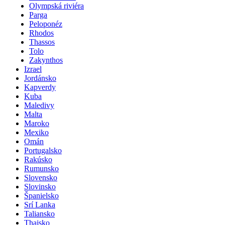
Olympská riviéra
Parga
Peloponéz
Rhodos
Thassos
Tolo
Zakynthos
Izrael
Jordánsko
Kapverdy
Kuba
Maledivy
Malta
Maroko
Mexiko
Omán
Portugalsko
Rakúsko
Rumunsko
Slovensko
Slovinsko
Španielsko
Srí Lanka
Taliansko
Thajsko