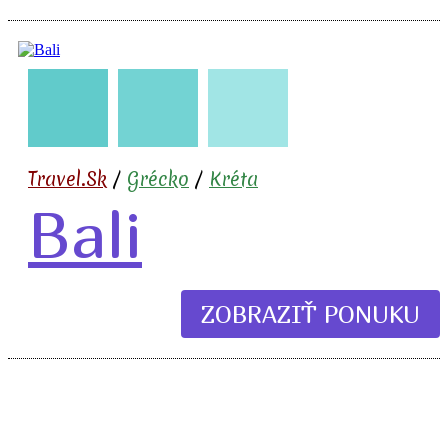
🇬🇷
🧳
✈️
🍹
Travel.Sk
/
Grécko
/
Kréta
Bali
ZOBRAZIŤ PONUKU