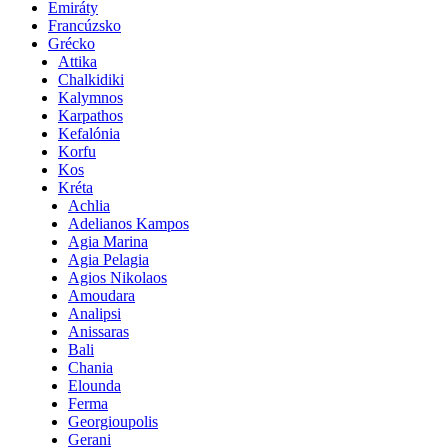
Emiráty
Francúzsko
Grécko
Attika
Chalkidiki
Kalymnos
Karpathos
Kefalónia
Korfu
Kos
Kréta
Achlia
Adelianos Kampos
Agia Marina
Agia Pelagia
Agios Nikolaos
Amoudara
Analipsi
Anissaras
Bali
Chania
Elounda
Ferma
Georgioupolis
Gerani