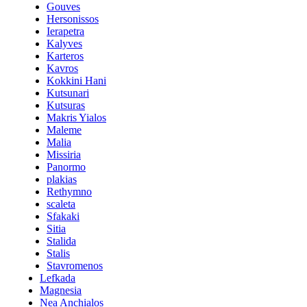
Gouves
Hersonissos
Ierapetra
Kalyves
Karteros
Kavros
Kokkini Hani
Kutsunari
Kutsuras
Makris Yialos
Maleme
Malia
Missiria
Panormo
plakias
Rethymno
scaleta
Sfakaki
Sitia
Stalida
Stalis
Stavromenos
Lefkada
Magnesia
Nea Anchialos