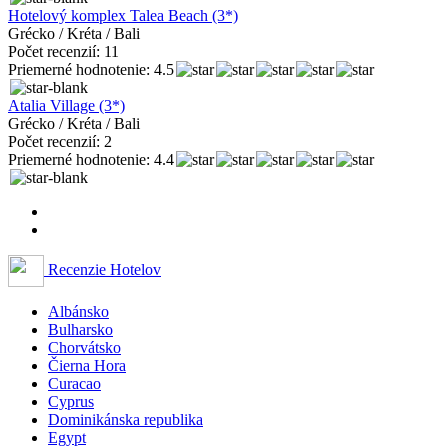
Hotelový komplex Talea Beach (3*)
Grécko / Kréta / Bali
Počet recenzií: 11
Priemerné hodnotenie: 4.5
Atalia Village (3*)
Grécko / Kréta / Bali
Počet recenzií: 2
Priemerné hodnotenie: 4.4
Recenzie Hotelov
Albánsko
Bulharsko
Chorvátsko
Čierna Hora
Curacao
Cyprus
Dominikánska republika
Egypt