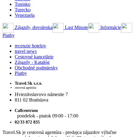
Tunisko
Turecko
Venezuela
Zájazdy, dovolenka
Last Minute
Informácie
Platby
recenzie hotelov
travel news
Cestovné kancelárie
Zájazdy - Katalóg
Obchodné podmienky
Platby
Travel.Sk s.r.o.
cestovná agentúra
Hviezdoslavovo námestie 7
811 02 Bratislava
Callcentrum
pondelok - piatok 09:00 - 17:00
02/33 872 835
Travel.Sk je cestovná agentúra - predajca zájazdov výlučne