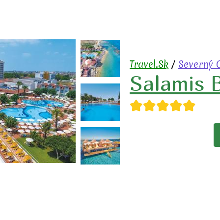
Travel.Sk
/
Severný 
Salamis 
★★★★★