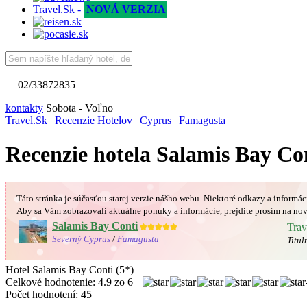
Travel.Sk -
NOVÁ VERZIA
02/33872835
kontakty
Sobota - Voľno
Travel.Sk
|
Recenzie Hotelov
|
Cyprus
|
Famagusta
Recenzie hotela Salamis Bay Con
Táto stránka je súčasťou starej verzie nášho webu. Niektoré odkazy a informác
Aby sa Vám
zobrazovali aktuálne ponuky a informácie, prejdite prosím na nov
Salamis Bay Conti
★★★★★
Trav
Severný Cyprus
/
Famagusta
Titul
Hotel Salamis Bay Conti (5*)
Celkové hodnotenie:
4.9
zo
6
Počet hodnotení:
45