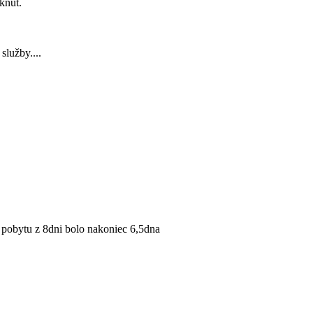
knut.
lužby....
 pobytu z 8dni bolo nakoniec 6,5dna