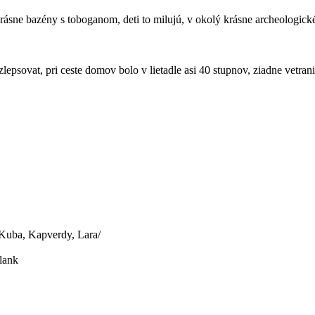
 krásne bazény s toboganom, deti to milujú, v okolý krásne archeologic
psovat, pri ceste domov bolo v lietadle asi 40 stupnov, ziadne vetranie 
Kuba, Kapverdy, Lara/