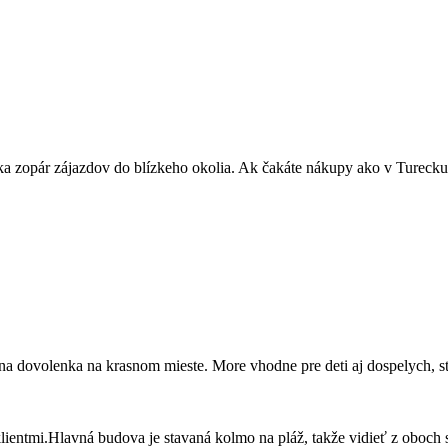
ka zopár zájazdov do blízkeho okolia. Ak čakáte nákupy ako v Turecku, t
 dovolenka na krasnom mieste. More vhodne pre deti aj dospelych, str
ientmi.Hlavná budova je stavaná kolmo na pláž, takže vidieť z oboch s