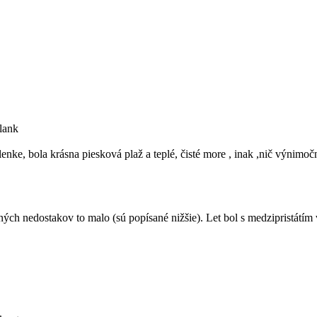
lenke, bola krásna piesková plaž a teplé, čisté more , inak ,nič výnimo
 nedostakov to malo (sú popísané nižšie). Let bol s medzipristátím v A