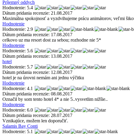
Príjemný oddych
Hodnotenie: 5.4
Dátum pridania recenzie: 21.08.2017
Maximálna spokojnosť a vyzdvihujeme prácu animátorov, veľmi šikov
Hodnotenie
Hodnotenie: 2.9
Dátum pridania recenzie: 17.08.2017
celkovo uz ma resort dost za sebou; rozhodne nie 5*
Hodnotenie
Hodnotenie: 5.6
Dátum pridania recenzie: 13.08.2017
hotel
Hodnotenie: 5.7
Dátum pridania recenzie: 12.08.2017
hotel je na úrovni nemám ani jednu výčitku
Hodnotenie
Hodnotenie: 4.1
Dátum pridania recenzie: 08.08.2017
Označil by som tento hotel 4* a nie 5..vysvetlim nižšie..
Hodnotenie
Hodnotenie: 6.0
Dátum pridania recenzie: 28.07.2017
Vznikajúce, možem len doporučiť.
Salamis Bay Conti
Hodnotenie: 5.1