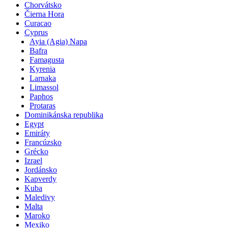
Chorvátsko
Čierna Hora
Curacao
Cyprus
Ayia (Agia) Napa
Bafra
Famagusta
Kyrenia
Larnaka
Limassol
Paphos
Protaras
Dominikánska republika
Egypt
Emiráty
Francúzsko
Grécko
Izrael
Jordánsko
Kapverdy
Kuba
Maledivy
Malta
Maroko
Mexiko