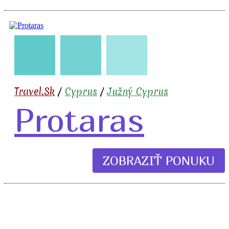
🇨🇾
🧳
✈️
🏖️
🍹
Travel.Sk
/
Cyprus
/
Južný Cyprus
Protaras
ZOBRAZIŤ PONUKU