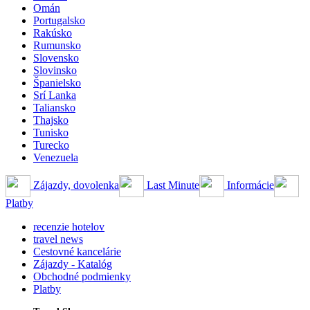
Omán
Portugalsko
Rakúsko
Rumunsko
Slovensko
Slovinsko
Španielsko
Srí Lanka
Taliansko
Thajsko
Tunisko
Turecko
Venezuela
Zájazdy, dovolenka
Last Minute
Informácie
Platby
recenzie hotelov
travel news
Cestovné kancelárie
Zájazdy - Katalóg
Obchodné podmienky
Platby