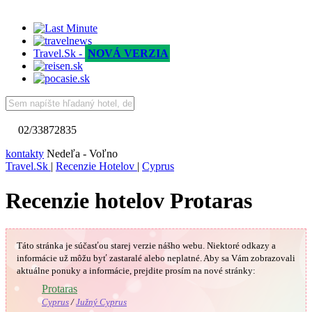
Travel.Sk -
NOVÁ VERZIA
02/33872835
kontakty
Nedeľa - Voľno
Travel.Sk
|
Recenzie Hotelov
|
Cyprus
Recenzie hotelov Protaras
Táto stránka je súčasťou starej verzie nášho webu. Niektoré odkazy a
informácie už môžu byť zastaralé alebo neplatné.
Aby sa Vám
zobrazovali
aktuálne ponuky a informácie, prejdite prosím na nové stránky:
🇨🇾
Protaras
Cyprus
/
Južný Cyprus