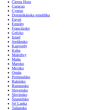
Čierna Hora
Curacao
Cyprus
Dominikánska republika
Egypt
Emiráty
Francúzsko
Grécko
Izrael
Jordánsko
Kapverdy
Kuba
Maledivy
Malta
Maroko
Mexiko
Omán
Portugalsko
Rakúsko
Rumunsko
Slovensko
Slovinsko
Španielsko
Srí Lanka
Taliansko