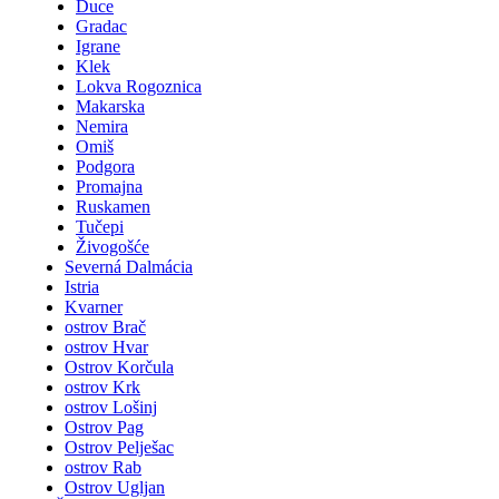
Duce
Gradac
Igrane
Klek
Lokva Rogoznica
Makarska
Nemira
Omiš
Podgora
Promajna
Ruskamen
Tučepi
Živogošće
Severná Dalmácia
Istria
Kvarner
ostrov Brač
ostrov Hvar
Ostrov Korčula
ostrov Krk
ostrov Lošinj
Ostrov Pag
Ostrov Pelješac
ostrov Rab
Ostrov Ugljan