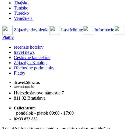
Thajsko
Tunisko
Turecko
Venezuela
Zájazdy, dovolenka
Last Minute
Informácie
Platby
recenzie hotelov
travel news
Cestovné kancelárie
Zájazdy - Katalóg
Obchodné podmienky
Platby
Travel.Sk s.r.o.
cestovná agentúra
Hviezdoslavovo námestie 7
811 02 Bratislava
Callcentrum
pondelok - piatok 09:00 - 17:00
02/33 872 835
Travel.Sk je cestovná agentúra - predajca zájazdov výlučne