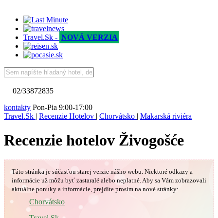
Travel.Sk -
NOVÁ VERZIA
02/33872835
kontakty
Pon-Pia 9:00-17:00
Travel.Sk
|
Recenzie Hotelov
|
Chorvátsko
|
Makarská riviéra
Recenzie hotelov Živogošće
Táto stránka je súčasťou starej verzie nášho webu. Niektoré odkazy a
informácie už môžu byť zastaralé alebo neplatné.
Aby sa Vám
zobrazovali
aktuálne ponuky a informácie, prejdite prosím na nové stránky:
🇭🇷
Chorvátsko
Travel.Sk