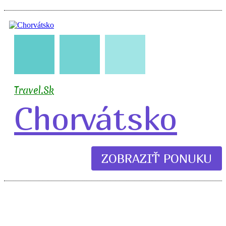
🇭🇷
🧳
🛣️
🏖️
🍹
Travel.Sk
Chorvátsko
ZOBRAZIŤ PONUKU