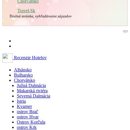
🇭🇷
Chorvátsko
Travel.Sk
Titulná stránka, vyhľadávanie zájazdov
Recenzie Hotelov
Albánsko
Bulharsko
Chorvátsko
Južná Dalmácia
Makarská riviéra
Severná Dalmácia
Istria
Kvarner
ostrov Brač
ostrov Hvar
Ostrov Korčula
ostrov Krk