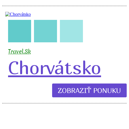
🇭🇷
🧳
🛣️
🏖️
Travel.Sk
Chorvátsko
ZOBRAZIŤ PONUKU