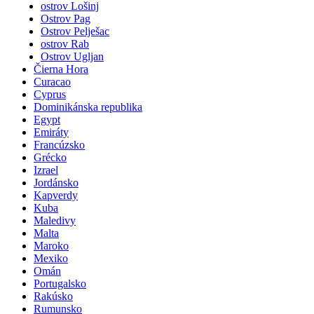
ostrov Lošinj
Ostrov Pag
Ostrov Pelješac
ostrov Rab
Ostrov Ugljan
Čierna Hora
Curacao
Cyprus
Dominikánska republika
Egypt
Emiráty
Francúzsko
Grécko
Izrael
Jordánsko
Kapverdy
Kuba
Maledivy
Malta
Maroko
Mexiko
Omán
Portugalsko
Rakúsko
Rumunsko