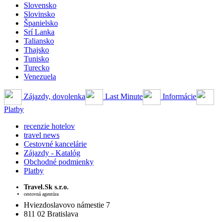
Slovensko
Slovinsko
Španielsko
Srí Lanka
Taliansko
Thajsko
Tunisko
Turecko
Venezuela
Zájazdy, dovolenka
Last Minute
Informácie
Platby
recenzie hotelov
travel news
Cestovné kancelárie
Zájazdy - Katalóg
Obchodné podmienky
Platby
Travel.Sk s.r.o.
cestovná agentúra
Hviezdoslavovo námestie 7
811 02 Bratislava