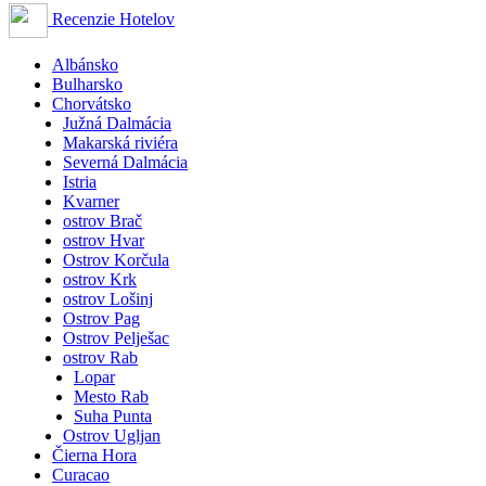
Recenzie Hotelov
Albánsko
Bulharsko
Chorvátsko
Južná Dalmácia
Makarská riviéra
Severná Dalmácia
Istria
Kvarner
ostrov Brač
ostrov Hvar
Ostrov Korčula
ostrov Krk
ostrov Lošinj
Ostrov Pag
Ostrov Pelješac
ostrov Rab
Lopar
Mesto Rab
Suha Punta
Ostrov Ugljan
Čierna Hora
Curacao