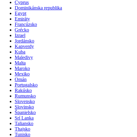
Cyprus
Dominikánska republika
Egypt
Emiráty
Francúzsko
Grécko
Izrael
Jordánsko
Kapverdy
Kuba
Maledivy
Malta
Maroko
Mexiko
Omán
Portugalsko
Rakúsko
Rumunsko
Slovensko
Slovinsko
Španielsko
Srí Lanka
Taliansko
Thajsko
Tunisko