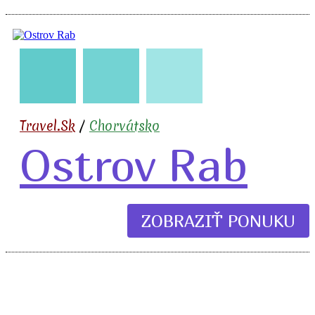
🇭🇷
🧳
🛣️
🏖️
🍹
Travel.Sk
/
Chorvátsko
Ostrov Rab
ZOBRAZIŤ PONUKU