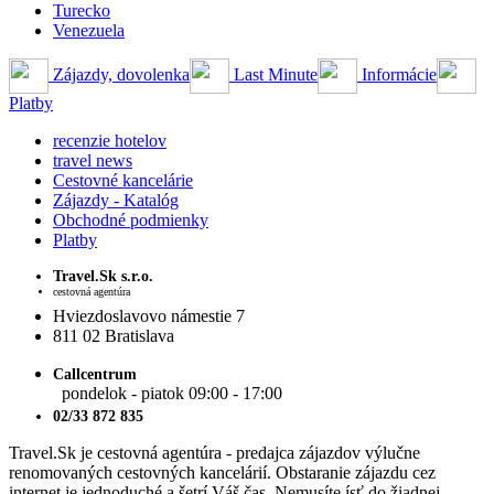
Turecko
Venezuela
Zájazdy, dovolenka
Last Minute
Informácie
Platby
recenzie hotelov
travel news
Cestovné kancelárie
Zájazdy - Katalóg
Obchodné podmienky
Platby
Travel.Sk s.r.o.
cestovná agentúra
Hviezdoslavovo námestie 7
811 02 Bratislava
Callcentrum
pondelok - piatok 09:00 - 17:00
02/33 872 835
Travel.Sk je cestovná agentúra - predajca zájazdov výlučne
renomovaných cestovných kancelárií. Obstaranie zájazdu cez
internet je jednoduché a šetrí Váš čas. Nemusíte ísť do žiadnej