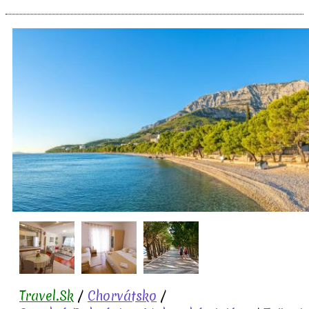
Travel.Sk
/
Chorvátsko
/