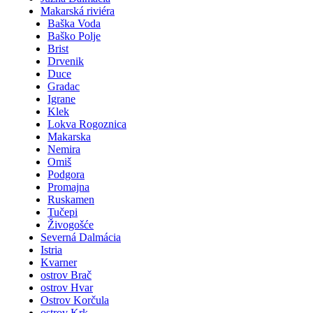
Makarská riviéra
Baška Voda
Baško Polje
Brist
Drvenik
Duce
Gradac
Igrane
Klek
Lokva Rogoznica
Makarska
Nemira
Omiš
Podgora
Promajna
Ruskamen
Tučepi
Živogošće
Severná Dalmácia
Istria
Kvarner
ostrov Brač
ostrov Hvar
Ostrov Korčula
ostrov Krk