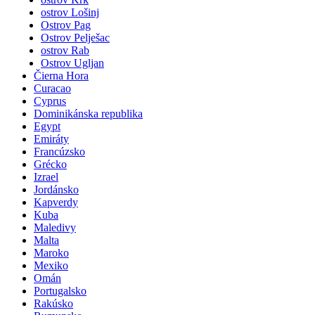
ostrov Lošinj
Ostrov Pag
Ostrov Pelješac
ostrov Rab
Ostrov Ugljan
Čierna Hora
Curacao
Cyprus
Dominikánska republika
Egypt
Emiráty
Francúzsko
Grécko
Izrael
Jordánsko
Kapverdy
Kuba
Maledivy
Malta
Maroko
Mexiko
Omán
Portugalsko
Rakúsko