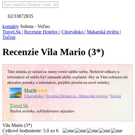
02/33872835
kontakty
Sobota - Voľno
Travel.Sk
|
Recenzie Hotelov
|
Chorvátsko
|
Makarská riviéra
|
Tučepi
Recenzie Vila Mario (3*)
Táto stránka je súčasťou starej verzie nášho webu. Niektoré odkazy a
informácie už môžu byť zastaralé alebo neplatné.
Aby sa Vám
zobrazovali
aktuálne ponuky a informácie, prejdite prosím na nové stránky:
Mario
★★★
Chorvátsko
/
Stredná Dalmácia - Makarská riviéra
/
Tučepi
Travel.Sk
Titulná stránka, vyhľadávanie zájazdov
Vila Mario (3*)
Celkové hodnotenie:
5.0
zo
6