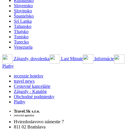
Rumunsko
Slovensko
Slovinsko
Španielsko
Srí Lanka
Taliansko
Thajsko
Tunisko
Turecko
Venezuela
Zájazdy, dovolenka
Last Minute
Informácie
Platby
recenzie hotelov
travel news
Cestovné kancelárie
Zájazdy - Katalóg
Obchodné podmienky
Platby
Travel.Sk s.r.o.
cestovná agentúra
Hviezdoslavovo námestie 7
811 02 Bratislava