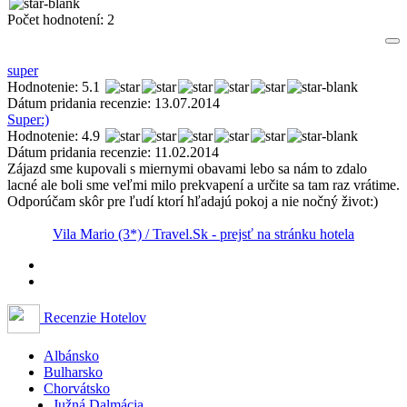
Počet hodnotení:
2
super
Hodnotenie: 5.1
Dátum pridania recenzie: 13.07.2014
Super:)
Hodnotenie: 4.9
Dátum pridania recenzie: 11.02.2014
Zájazd sme kupovali s miernymi obavami lebo sa nám to zdalo
lacné ale boli sme veľmi milo prekvapení a určite sa tam raz vrátime.
Odporúčam skôr pre ľudí ktorí hľadajú pokoj a nie nočný život:)
Vila Mario (3*) / Travel.Sk - prejsť na stránku hotela
Recenzie Hotelov
Albánsko
Bulharsko
Chorvátsko
Južná Dalmácia