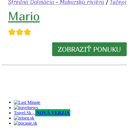
Stredná Dalmácia - Makarská riviéra
/
Tučepi
Mario
★★★
ZOBRAZIŤ PONUKU
Travel.Sk -
NOVÁ VERZIA