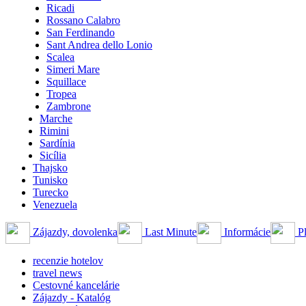
Ricadi
Rossano Calabro
San Ferdinando
Sant Andrea dello Lonio
Scalea
Simeri Mare
Squillace
Tropea
Zambrone
Marche
Rimini
Sardínia
Sicília
Thajsko
Tunisko
Turecko
Venezuela
Zájazdy, dovolenka
Last Minute
Informácie
Pl
recenzie hotelov
travel news
Cestovné kancelárie
Zájazdy - Katalóg