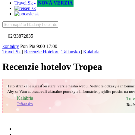
Travel.Sk -
NOVÁ VERZIA
02/33872835
kontakty
Pon-Pia 9:00-17:00
Travel.Sk
|
Recenzie Hotelov
|
Taliansko
|
Kalábria
Recenzie hotelov Tropea
Táto stránka je súčasťou starej verzie nášho webu. Niektoré odkazy a informác
Aby sa Vám
zobrazovali aktuálne ponuky a informácie, prejdite prosím na nov
🇮🇹
Kalábria
Trav
Taliansko
Titul