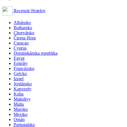
Recenzie Hotelov
Albánsko
Bulharsko
Chorvátsko
Čierna Hora
Curacao
Cyprus
Dominikánska republika
Egypt
Emiráty
Francúzsko
Grécko
Izrael
Jordánsko
Kapverdy
Kuba
Maledivy
Malta
Maroko
Mexiko
Omán
Portugalsko