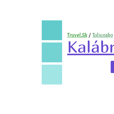
🧳
Travel.Sk
/
Taliansko
Kalábr
✈️
🏖️