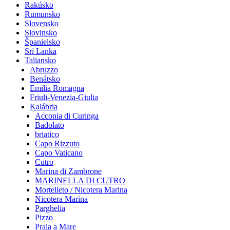
Rakúsko
Rumunsko
Slovensko
Slovinsko
Španielsko
Srí Lanka
Taliansko
Abruzzo
Benátsko
Emilia Romagna
Friuli-Venezia-Giulia
Kalábria
Acconia di Curinga
Badolato
briatico
Capo Rizzuto
Capo Vaticano
Cutro
Marina di Zambrone
MARINELLA DI CUTRO
Mortelleto / Nicotera Marina
Nicotera Marina
Parghelia
Pizzo
Praia a Mare